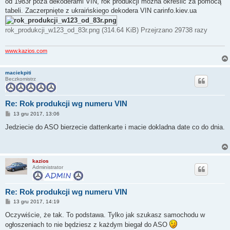
od 1983r poza dekoderami VIN, rok produkcji można określić za pomocą
t
tabeli. Zaczerpnięte z ukraińskiego dekodera VIN carinfo.kiev.ua
rok_produkcji_w123_od_83r.png (314.64 KiB) Przejrzano 29738 razy
www.kazios.com
maciekpiti
Beczkomistrz
Re: Rok produkcji wg numeru VIN
P
13 gru 2017, 13:06
o
s
Jedziecie do ASO bierzecie dattenkarte i macie dokladna date co do dnia.
t
kazios
Administrator
Re: Rok produkcji wg numeru VIN
P
13 gru 2017, 14:19
o
s
Oczywiście, że tak. To podstawa. Tylko jak szukasz samochodu w
t
ogłoszeniach to nie będziesz z każdym biegał do ASO