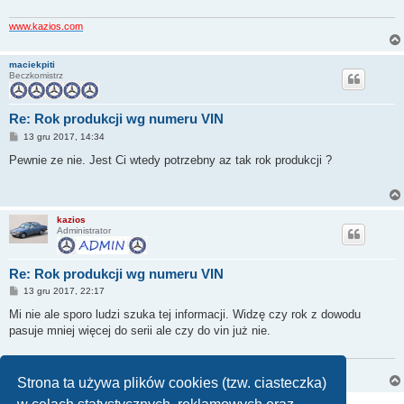
www.kazios.com
maciekpiti
Beczkomistrz
Re: Rok produkcji wg numeru VIN
P
13 gru 2017, 14:34
o
s
Pewnie ze nie. Jest Ci wtedy potrzebny az tak rok produkcji ?
t
kazios
Administrator
Re: Rok produkcji wg numeru VIN
P
13 gru 2017, 22:17
o
s
Mi nie ale sporo ludzi szuka tej informacji. Widzę czy rok z dowodu
t
pasuje mniej więcej do serii ale czy do vin już nie.
www.kazios.com
Strona ta używa plików cookies (tzw. ciasteczka)