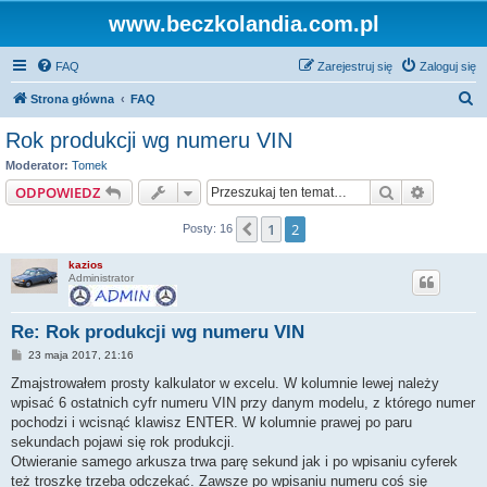
www.beczkolandia.com.pl
FAQ
Zarejestruj się
Zaloguj się
S
Strona główna
FAQ
z
Rok produkcji wg numeru VIN
u
Moderator:
Tomek
k
Szukaj
Wyszuki
ODPOWIEDZ
a
1
2
Poprzednia
Posty: 16
j
kazios
Administrator
Re: Rok produkcji wg numeru VIN
P
23 maja 2017, 21:16
o
s
Zmajstrowałem prosty kalkulator w excelu. W kolumnie lewej należy
t
wpisać 6 ostatnich cyfr numeru VIN przy danym modelu, z którego numer
pochodzi i wcisnąć klawisz ENTER. W kolumnie prawej po paru
sekundach pojawi się rok produkcji.
Otwieranie samego arkusza trwa parę sekund jak i po wpisaniu cyferek
też troszkę trzeba odczekać. Zawsze po wpisaniu numeru coś się