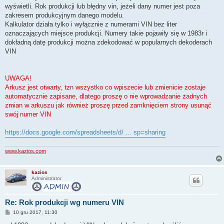
wyświetli. Rok produkcji lub błędny vin, jeżeli dany numer jest poza
zakresem produkcyjnym danego modelu.
Kalkulator działa tylko i wyłącznie z numerami VIN bez liter
oznaczających miejsce produkcji. Numery takie pojawiły się w 1983r i
dokładną datę produkcji można zdekodować w popularnych dekoderach
VIN
UWAGA!
Arkusz jest otwarty, tzn wszystko co wpiszecie lub zmienicie zostaje
automatycznie zapisane, dlatego proszę o nie wprowadzanie żadnych
zmian w arkuszu jak również proszę przed zamknięciem strony usunąć
swój numer VIN
https://docs.google.com/spreadsheets/d/ ... sp=sharing
www.kazios.com
kazios
Administrator
Re: Rok produkcji wg numeru VIN
P
10 gru 2017, 11:30
o
s