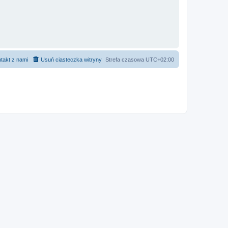
takt z nami
Usuń ciasteczka witryny
Strefa czasowa
UTC+02:00