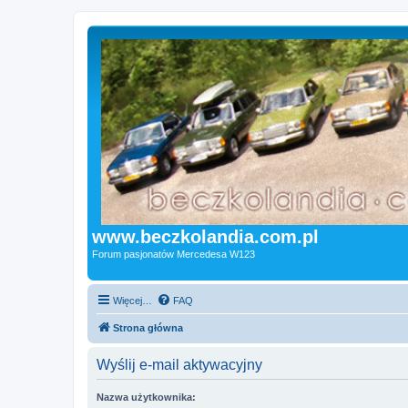
www.beczkolandia.com.pl
Forum pasjonatów Mercedesa W123
Więcej…
FAQ
Strona główna
Wyślij e-mail aktywacyjny
Nazwa użytkownika: