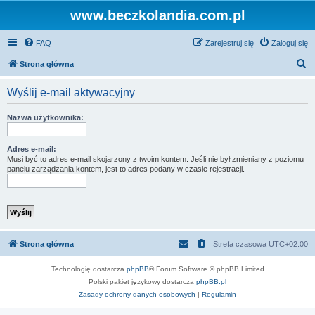
www.beczkolandia.com.pl
FAQ
Zarejestruj się
Zaloguj się
S
Strona główna
z
Wyślij e-mail aktywacyjny
u
k
Nazwa użytkownika:
a
j
Adres e-mail:
Musi być to adres e-mail skojarzony z twoim kontem. Jeśli nie był zmieniany z poziomu
panelu zarządzania kontem, jest to adres podany w czasie rejestracji.
Strona główna
Strefa czasowa
UTC+02:00
Technologię dostarcza
phpBB
® Forum Software © phpBB Limited
Polski pakiet językowy dostarcza
phpBB.pl
Zasady ochrony danych osobowych
|
Regulamin