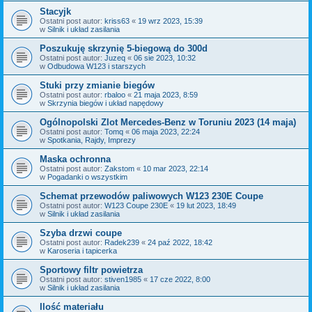
Stacyjk
Ostatni post autor:
kriss63
«
19 wrz 2023, 15:39
w
Silnik i układ zasilania
Poszukuję skrzynię 5-biegową do 300d
Ostatni post autor:
Juzeq
«
06 sie 2023, 10:32
w
Odbudowa W123 i starszych
Stuki przy zmianie biegów
Ostatni post autor:
rbaloo
«
21 maja 2023, 8:59
w
Skrzynia biegów i układ napędowy
Ogólnopolski Zlot Mercedes-Benz w Toruniu 2023 (14 maja)
Ostatni post autor:
Tomq
«
06 maja 2023, 22:24
w
Spotkania, Rajdy, Imprezy
Maska ochronna
Ostatni post autor:
Zakstom
«
10 mar 2023, 22:14
w
Pogadanki o wszystkim
Schemat przewodów paliwowych W123 230E Coupe
Ostatni post autor:
W123 Coupe 230E
«
19 lut 2023, 18:49
w
Silnik i układ zasilania
Szyba drzwi coupe
Ostatni post autor:
Radek239
«
24 paź 2022, 18:42
w
Karoseria i tapicerka
Sportowy filtr powietrza
Ostatni post autor:
stiven1985
«
17 cze 2022, 8:00
w
Silnik i układ zasilania
Ilość materiału