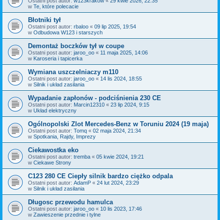
Ostatni post autor:
w123krakow
«
29 kwie 2026, 22:35
w
Te, które polecacie
Błotniki tył
Ostatni post autor:
rbaloo
«
09 lip 2025, 19:54
w
Odbudowa W123 i starszych
Demontaż boczków tył w coupe
Ostatni post autor:
jaroo_oo
«
11 maja 2025, 14:06
w
Karoseria i tapicerka
Wymiana uszczelniaczy m110
Ostatni post autor:
jaroo_oo
«
14 lis 2024, 18:55
w
Silnik i układ zasilania
Wypadanie zapłonów - podciśnienia 230 CE
Ostatni post autor:
Marcin12310
«
23 lip 2024, 9:15
w
Układ elektryczny
Ogólnopolski Zlot Mercedes-Benz w Toruniu 2024 (19 maja)
Ostatni post autor:
Tomq
«
02 maja 2024, 21:34
w
Spotkania, Rajdy, Imprezy
Ciekawostka eko
Ostatni post autor:
tremba
«
05 kwie 2024, 19:21
w
Ciekawe Strony
C123 280 CE Ciepły silnik bardzo ciężko odpala
Ostatni post autor:
AdamP
«
24 lut 2024, 23:29
w
Silnik i układ zasilania
Długosc przewodu hamulca
Ostatni post autor:
jaroo_oo
«
10 lis 2023, 17:46
w
Zawieszenie przednie i tylne