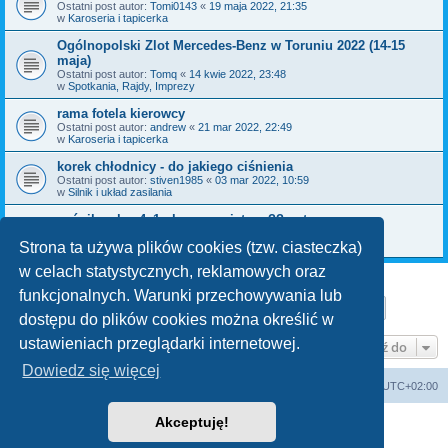
Ostatni post autor:
Tomi0143
«
19 maja 2022, 21:35
w
Karoseria i tapicerka
Ogólnopolski Zlot Mercedes-Benz w Toruniu 2022 (14-15
maja)
Ostatni post autor:
Tomq
«
14 kwie 2022, 23:48
w
Spotkania, Rajdy, Imprezy
rama fotela kierowcy
Ostatni post autor:
andrew
«
21 mar 2022, 22:49
w
Karoseria i tapicerka
korek chłodnicy - do jakiego ciśnienia
Ostatni post autor:
stiven1985
«
03 mar 2022, 10:59
w
Silnik i układ zasilania
gaźnik solex 4a1 - lewe powietrze ?? auto przgasa
Ostatni post autor:
stiven1985
«
01 mar 2022, 11:09
w
Silnik i układ zasilania
Strona ta używa plików cookies (tzw. ciasteczka)
w celach statystycznych, reklamowych oraz
funkcjonalnych. Warunki przechowywania lub
Strona
1
z
9
1
2
3
4
5
9
Następn
Znaleziono 211 wyników
…
dostępu do plików cookies można określić w
ustawieniach przeglądarki internetowej.
Przejdź do
Dowiedz się więcej
Strona główna
Strefa czasowa
UTC+02:00
Akceptuję!
Technologię dostarcza
phpBB
® Forum Software © phpBB Limited
Polski pakiet językowy dostarcza
phpBB.pl