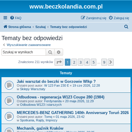
www.beczkolandia.com.pl
FAQ
Zarejestruj się
Zaloguj się
S
Strona główna
Szukaj
Tematy bez odpowiedzi
z
Tematy bez odpowiedzi
u
Wyszukiwanie zaawansowane
k
Szukaj
Wyszukiwanie zaawansowane
a
Strona
1
z
9
1
2
3
4
5
9
Następn
Znaleziono 211 wyników
j
…
Tematy
Jaki warsztat do beczki w Gorzowie Wlkp ?
Ostatni post autor:
W 123 Fan 230 E
«
19 cze 2026, 12:28
w
Sklepy Warsztaty
Odbudowa - regeneracja W123 Coupe 280 (1984)
Ostatni post autor:
Ferdynanda
«
20 maja 2026, 11:29
w
Odbudowa W123 i starszych
MERCEDES-BENZ GATHERING 140th Anniversary Toruń 2026
Ostatni post autor:
Tomq
«
01 maja 2026, 23:42
w
Spotkania, Rajdy, Imprezy
Mechanik, gaźnik Kraków