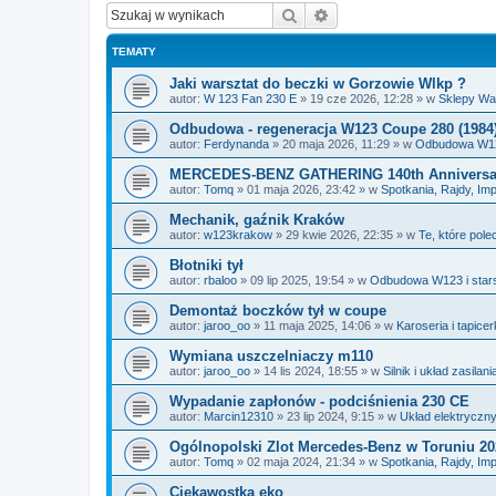
Szukaj
Wyszukiwanie zaawan
TEMATY
Jaki warsztat do beczki w Gorzowie Wlkp ?
autor:
W 123 Fan 230 E
»
19 cze 2026, 12:28
» w
Sklepy Wa
Odbudowa - regeneracja W123 Coupe 280 (1984
autor:
Ferdynanda
»
20 maja 2026, 11:29
» w
Odbudowa W12
MERCEDES-BENZ GATHERING 140th Anniversar
autor:
Tomq
»
01 maja 2026, 23:42
» w
Spotkania, Rajdy, Im
Mechanik, gaźnik Kraków
autor:
w123krakow
»
29 kwie 2026, 22:35
» w
Te, które pole
Błotniki tył
autor:
rbaloo
»
09 lip 2025, 19:54
» w
Odbudowa W123 i star
Demontaż boczków tył w coupe
autor:
jaroo_oo
»
11 maja 2025, 14:06
» w
Karoseria i tapice
Wymiana uszczelniaczy m110
autor:
jaroo_oo
»
14 lis 2024, 18:55
» w
Silnik i układ zasilani
Wypadanie zapłonów - podciśnienia 230 CE
autor:
Marcin12310
»
23 lip 2024, 9:15
» w
Układ elektryczn
Ogólnopolski Zlot Mercedes-Benz w Toruniu 20
autor:
Tomq
»
02 maja 2024, 21:34
» w
Spotkania, Rajdy, Im
Ciekawostka eko