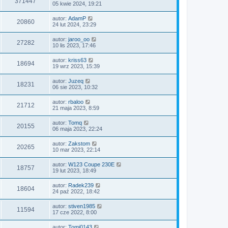
371447
05 kwie 2024, 19:21
autor:
AdamP
20860
24 lut 2024, 23:29
autor:
jaroo_oo
27282
10 lis 2023, 17:46
autor:
kriss63
18694
19 wrz 2023, 15:39
autor:
Juzeq
18231
06 sie 2023, 10:32
autor:
rbaloo
21712
21 maja 2023, 8:59
autor:
Tomq
20155
06 maja 2023, 22:24
autor:
Zakstom
20265
10 mar 2023, 22:14
autor:
W123 Coupe 230E
18757
19 lut 2023, 18:49
autor:
Radek239
18604
24 paź 2022, 18:42
autor:
stiven1985
11594
17 cze 2022, 8:00
autor:
Tomi0143