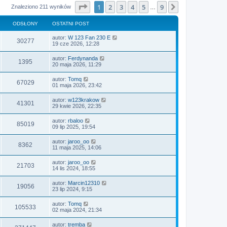
Strona
1
z
9
1
2
3
4
5
9
Następna
Znaleziono 211 wyników
…
ODSŁONY
OSTATNI POST
autor:
W 123 Fan 230 E
30277
19 cze 2026, 12:28
autor:
Ferdynanda
1395
20 maja 2026, 11:29
autor:
Tomq
67029
01 maja 2026, 23:42
autor:
w123krakow
41301
29 kwie 2026, 22:35
autor:
rbaloo
85019
09 lip 2025, 19:54
autor:
jaroo_oo
8362
11 maja 2025, 14:06
autor:
jaroo_oo
21703
14 lis 2024, 18:55
autor:
Marcin12310
19056
23 lip 2024, 9:15
autor:
Tomq
105533
02 maja 2024, 21:34
autor:
tremba