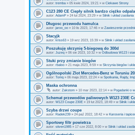
autor:
tremba
»
05 kwie 2024, 19:21
» w
Ciekawe Strony
C123 280 CE Ciepły silnik bardzo ciężko odpala
autor:
AdamP
»
24 lut 2024, 23:29
» w
Silnik i układ zasilania
Długosc przewodu hamulca
autor:
jaroo_oo
»
10 lis 2023, 17:46
» w
Zawieszenie przednie
Stacyjk
autor:
kriss63
»
19 wrz 2023, 15:39
» w
Silnik i układ zasilani
Poszukuję skrzynię 5-biegową do 300d
autor:
Juzeq
»
06 sie 2023, 10:32
» w
Odbudowa W123 i sta
Stuki przy zmianie biegów
autor:
rbaloo
»
21 maja 2023, 8:59
» w
Skrzynia biegów i uk
Ogólnopolski Zlot Mercedes-Benz w Toruniu 20
autor:
Tomq
»
06 maja 2023, 22:24
» w
Spotkania, Rajdy, Im
Maska ochronna
autor:
Zakstom
»
10 mar 2023, 22:14
» w
Pogadanki o 
Schemat przewodów paliwowych W123 230E C
autor:
W123 Coupe 230E
»
19 lut 2023, 18:49
» w
Silnik i ukł
Szyba drzwi coupe
autor:
Radek239
»
24 paź 2022, 18:42
» w
Karoseria i tapice
Sportowy filtr powietrza
autor:
stiven1985
»
17 cze 2022, 8:00
» w
Silnik i układ zasil
Ilość materiału