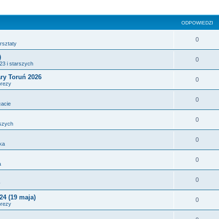
sowane
ODPOWIEDZI
0
rsztaty
)
0
3 i starszych
y Toruń 2026
0
prezy
0
cacie
0
szych
0
rka
0
a
0
y
24 (19 maja)
0
prezy