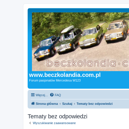
www.beczkolandia.com.pl
Forum pasjonatów Mercedesa W123
Więcej…
FAQ
Strona główna
Szukaj
Tematy bez odpowiedzi
Tematy bez odpowiedzi
Wyszukiwanie zaawansowane