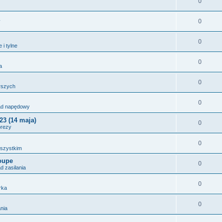
0
0
0
 i tylne
0
a
0
rszych
0
ład napędowy
23 (14 maja)
0
prezy
0
wszystkim
oupe
0
ad zasilania
0
rka
0
ania