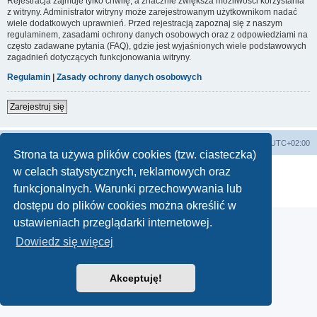
Rejestracja zajmuje tylko chwilę, a znacznie zwiększa możliwości korzystania
z witryny. Administrator witryny może zarejestrowanym użytkownikom nadać
wiele dodatkowych uprawnień. Przed rejestracją zapoznaj się z naszym
regulaminem, zasadami ochrony danych osobowych oraz z odpowiedziami na
często zadawane pytania (FAQ), gdzie jest wyjaśnionych wiele podstawowych
zagadnień dotyczących funkcjonowania witryny.
Regulamin
|
Zasady ochrony danych osobowych
Zarejestruj się
Strona główna
Strefa czasowa
UTC+02:00
Strona ta używa plików cookies (tzw. ciasteczka)
Technologię dostarcza
phpBB
® Forum Software © phpBB Limited
w celach statystycznych, reklamowych oraz
Polski pakiet językowy dostarcza
phpBB.pl
funkcjonalnych. Warunki przechowywania lub
Zasady ochrony danych osobowych
|
Regulamin
dostępu do plików cookies można określić w
ustawieniach przeglądarki internetowej.
Dowiedz się więcej
Akceptuję!