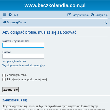
www.beczkolandia.com.pl
FAQ
Zarejestruj się
Zaloguj się
S
Strona główna
z
Aby oglądać profile, musisz się zalogować.
u
k
Nazwa użytkownika:
a
j
Hasło:
Nie pamiętam hasła
Wyślij ponownie e-mail aktywacyjny
Zapamiętaj mnie
Ukryj mój status podczas tej sesji
ZAREJESTRUJ SIĘ
Aby zalogować się, musisz być zarejestrowanym użytkownikiem witryny.