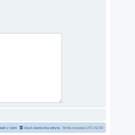
takt z nami
Usuń ciasteczka witryny
Strefa czasowa
UTC+02:00