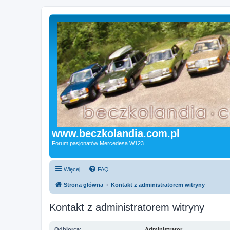
www.beczkolandia.com.pl
Forum pasjonatów Mercedesa W123
Więcej…
FAQ
Strona główna
Kontakt z administratorem witryny
Kontakt z administratorem witryny
Odbiorca:
Administrator