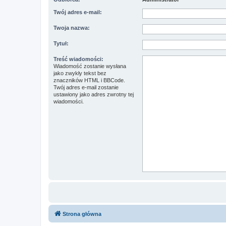
Twój adres e-mail:
Twoja nazwa:
Tytuł:
Treść wiadomości:
Wiadomość zostanie wysłana
jako zwykły tekst bez
znaczników HTML i BBCode.
Twój adres e-mail zostanie
ustawiony jako adres zwrotny tej
wiadomości.
Strona główna