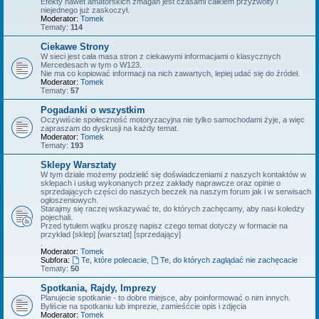
Efekty nawet amatorskich zmagań jest czasami całkiem przyzwoity i
niejednego już zaskoczył.
Moderator:
Tomek
Tematy:
114
Ciekawe Strony
W sieci jest cała masa stron z ciekawymi informacjami o klasycznych
Mercedesach w tym o W123.
Nie ma co kopiować informacji na nich zawartych, lepiej udać się do źródeł.
Moderator:
Tomek
Tematy:
57
Pogadanki o wszystkim
Oczywiście społeczność motoryzacyjna nie tylko samochodami żyje, a więc
zapraszam do dyskusji na każdy temat.
Moderator:
Tomek
Tematy:
193
Sklepy Warsztaty
W tym dziale możemy podzielić się doświadczeniami z naszych kontaktów w
sklepach i usług wykonanych przez zakłady naprawcze oraz opinie o
sprzedających części do naszych beczek na naszym forum jak i w serwisach
ogłoszeniowych.
Starajmy się raczej wskazywać te, do których zachęcamy, aby nasi koledzy
pojechali.
Przed tytułem wątku proszę napisz czego temat dotyczy w formacie na
przykład [sklep] [warsztat] [sprzedający]
.
Moderator:
Tomek
Subfora:
Te, które polecacie
,
Te, do których zaglądać nie zachęcacie
Tematy:
50
Spotkania, Rajdy, Imprezy
Planujecie spotkanie - to dobre miejsce, aby poinformować o nim innych.
Byliście na spotkaniu lub imprezie, zamieśćcie opis i zdjęcia
Moderator:
Tomek