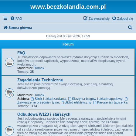
www.beczkolandia.com.pl
FAQ
Zarejestruj się
Zaloguj się
S
Strona główna
z
Dzisiaj jest 06 sie 2026, 17:59
u
Forum
k
FAQ
a
Tu znajdziecie odpowiedzi na Wasze pytania dotyczące różnic w modelach,
kolorów karoserii, tapicerek, wyposażenia, materiałów eksploatacyjnych i
j
wielu innych.
Moderator:
Tomek
Tematy:
35
Zagadnienia Techniczne
Jeśli masz jakiś problem ze swoją Beczusią, pisz tutaj, a bardziej
doświadczeni pomogą
.
Moderator:
Tomek
Subfora:
Silnik i układ zasilania
,
Skrzynia biegów i układ napędowy
,
Zawieszenie przednie i tylne
,
Układ elektryczny
,
Karoseria i tapicerka
Tematy:
1174
Odbudowa W123 i starszych
Jeśli odbudowujesz swojego Mercedesa, zapraszam, podziel się z innymi
relacją z naprawy. Jednocześnie zdajemy sobie sprawę, że czasami
własnoręczne zmaganie się z rdzą, cieknącymi silnikami i lakierem jest dalekie
od sztuki prezentowanej przez wytrawnych specjalistów i dlatego, zachęcamy
tych co znają się na odbudowie do udzielania przyjacielskich rad i porad.