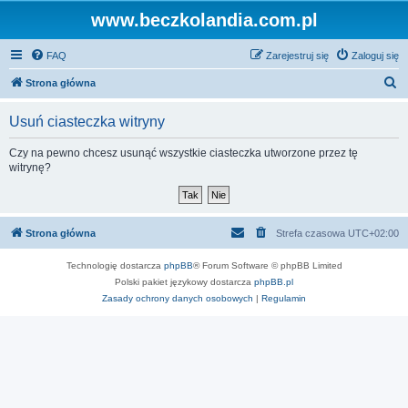
www.beczkolandia.com.pl
FAQ
Zarejestruj się
Zaloguj się
S
Strona główna
z
Usuń ciasteczka witryny
u
k
Czy na pewno chcesz usunąć wszystkie ciasteczka utworzone przez tę
witrynę?
a
j
Strona główna
Strefa czasowa
UTC+02:00
Technologię dostarcza
phpBB
® Forum Software © phpBB Limited
Polski pakiet językowy dostarcza
phpBB.pl
Zasady ochrony danych osobowych
|
Regulamin