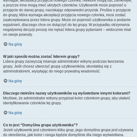
wymagać akceptacji przyjęcia nowego członka, niektóre mogą być zamknięte,
a jeszcze inne mogą mieć ukrytych członków. Użytkownik może poprosić o
przyjęcie do danej grupy, naciskając odpowiedni przycisk. Prośba o przyjęcie
do grupy, która wymaga akceptacji przyjęcia nowego członka, musi zostać
zaakceptowana przez lidera grupy. Może on poprosić użytkownika o podanie
wyjaśnień, dlaczego chce on dołączyć do tej grupy. W przypadku otrzymania
negatywnej decyzji proszę nie nękać lidera grupy pytaniami – widocznie miał
on swoje powody.
Na górę
W jaki sposób można zostać liderem grupy?
Lidera grupy zazwyczaj mianuje administrator witryny podczas tworzenia
grupy. Jeśli chcesz utworzyć grupę użytkowników, skontaktuj się z
administratorem, wysyłając do niego prywatną wiadomość.
Na górę
Dlaczego niektóre nazwy użytkowników są wyświetlane innymi kolorami?
Możliwe, że administrator witryny przypisał kolor członkom grupy, aby ułatwić
identyfikowanie członków tej grupy.
Na górę
Co to jest “Domyślna grupa użytkownika”?
Jeżeli użytkownik jest członkiem kilku grup, jego domyślna grupa jest używana
do określenia, jaki kolor i ranga będzie domyślnie dla niego wyświetlana.