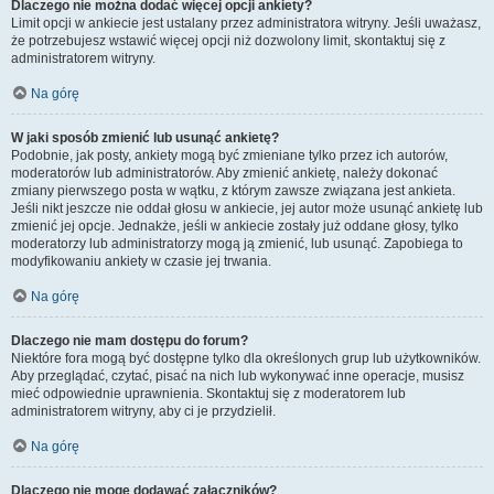
Dlaczego nie można dodać więcej opcji ankiety?
Limit opcji w ankiecie jest ustalany przez administratora witryny. Jeśli uważasz,
że potrzebujesz wstawić więcej opcji niż dozwolony limit, skontaktuj się z
administratorem witryny.
Na górę
W jaki sposób zmienić lub usunąć ankietę?
Podobnie, jak posty, ankiety mogą być zmieniane tylko przez ich autorów,
moderatorów lub administratorów. Aby zmienić ankietę, należy dokonać
zmiany pierwszego posta w wątku, z którym zawsze związana jest ankieta.
Jeśli nikt jeszcze nie oddał głosu w ankiecie, jej autor może usunąć ankietę lub
zmienić jej opcje. Jednakże, jeśli w ankiecie zostały już oddane głosy, tylko
moderatorzy lub administratorzy mogą ją zmienić, lub usunąć. Zapobiega to
modyfikowaniu ankiety w czasie jej trwania.
Na górę
Dlaczego nie mam dostępu do forum?
Niektóre fora mogą być dostępne tylko dla określonych grup lub użytkowników.
Aby przeglądać, czytać, pisać na nich lub wykonywać inne operacje, musisz
mieć odpowiednie uprawnienia. Skontaktuj się z moderatorem lub
administratorem witryny, aby ci je przydzielił.
Na górę
Dlaczego nie mogę dodawać załączników?