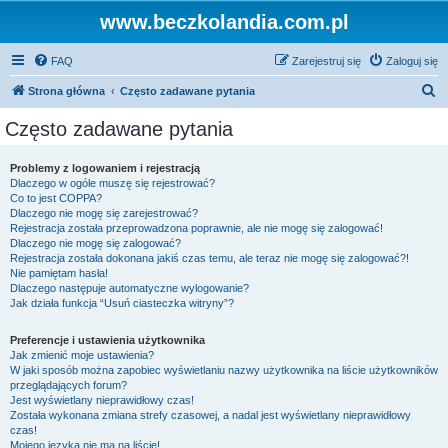
www.beczkolandia.com.pl
FAQ
Zarejestruj się
Zaloguj się
S
Strona główna
Często zadawane pytania
z
Często zadawane pytania
u
k
Problemy z logowaniem i rejestracją
Dlaczego w ogóle muszę się rejestrować?
a
Co to jest COPPA?
j
Dlaczego nie mogę się zarejestrować?
Rejestracja została przeprowadzona poprawnie, ale nie mogę się zalogować!
Dlaczego nie mogę się zalogować?
Rejestracja została dokonana jakiś czas temu, ale teraz nie mogę się zalogować?!
Nie pamiętam hasła!
Dlaczego następuje automatyczne wylogowanie?
Jak działa funkcja “Usuń ciasteczka witryny”?
Preferencje i ustawienia użytkownika
Jak zmienić moje ustawienia?
W jaki sposób można zapobiec wyświetlaniu nazwy użytkownika na liście użytkowników
przeglądających forum?
Jest wyświetlany nieprawidłowy czas!
Została wykonana zmiana strefy czasowej, a nadal jest wyświetlany nieprawidłowy
czas!
Mojego języka nie ma na liście!