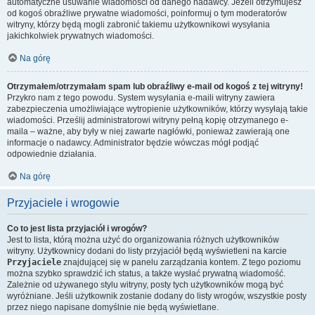
automatyczne usuwanie wiadomości od danego nadawcy. Jeżeli otrzymujesz
od kogoś obraźliwe prywatne wiadomości, poinformuj o tym moderatorów
witryny, którzy będą mogli zabronić takiemu użytkownikowi wysyłania
jakichkolwiek prywatnych wiadomości.
Na górę
Otrzymałem/otrzymałam spam lub obraźliwy e-mail od kogoś z tej witryny!
Przykro nam z tego powodu. System wysyłania e-maili witryny zawiera
zabezpieczenia umożliwiające wytropienie użytkowników, którzy wysyłają takie
wiadomości. Prześlij administratorowi witryny pełną kopię otrzymanego e-
maila – ważne, aby były w niej zawarte nagłówki, ponieważ zawierają one
informacje o nadawcy. Administrator będzie wówczas mógł podjąć
odpowiednie działania.
Na górę
Przyjaciele i wrogowie
Co to jest lista przyjaciół i wrogów?
Jest to lista, którą można użyć do organizowania różnych użytkowników
witryny. Użytkownicy dodani do listy przyjaciół będą wyświetleni na karcie
Przyjaciele
znajdującej się w panelu zarządzania kontem. Z tego poziomu
można szybko sprawdzić ich status, a także wysłać prywatną wiadomość.
Zależnie od używanego stylu witryny, posty tych użytkowników mogą być
wyróżniane. Jeśli użytkownik zostanie dodany do listy wrogów, wszystkie posty
przez niego napisane domyślnie nie będą wyświetlane.