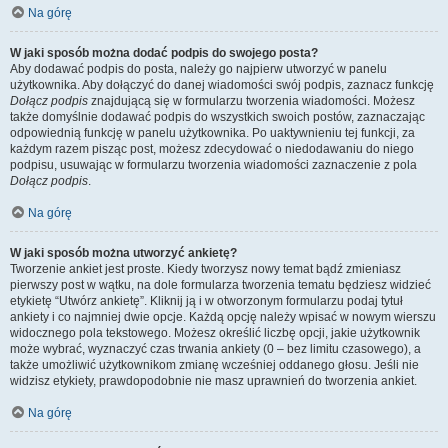
Na górę
W jaki sposób można dodać podpis do swojego posta?
Aby dodawać podpis do posta, należy go najpierw utworzyć w panelu
użytkownika. Aby dołączyć do danej wiadomości swój podpis, zaznacz funkcję
Dołącz podpis
znajdującą się w formularzu tworzenia wiadomości. Możesz
także domyślnie dodawać podpis do wszystkich swoich postów, zaznaczając
odpowiednią funkcję w panelu użytkownika. Po uaktywnieniu tej funkcji, za
każdym razem pisząc post, możesz zdecydować o niedodawaniu do niego
podpisu, usuwając w formularzu tworzenia wiadomości zaznaczenie z pola
Dołącz podpis
.
Na górę
W jaki sposób można utworzyć ankietę?
Tworzenie ankiet jest proste. Kiedy tworzysz nowy temat bądź zmieniasz
pierwszy post w wątku, na dole formularza tworzenia tematu będziesz widzieć
etykietę “Utwórz ankietę”. Kliknij ją i w otworzonym formularzu podaj tytuł
ankiety i co najmniej dwie opcje. Każdą opcję należy wpisać w nowym wierszu
widocznego pola tekstowego. Możesz określić liczbę opcji, jakie użytkownik
może wybrać, wyznaczyć czas trwania ankiety (0 – bez limitu czasowego), a
także umożliwić użytkownikom zmianę wcześniej oddanego głosu. Jeśli nie
widzisz etykiety, prawdopodobnie nie masz uprawnień do tworzenia ankiet.
Na górę