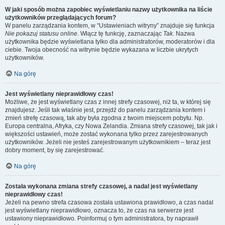
W jaki sposób można zapobiec wyświetlaniu nazwy użytkownika na liście
użytkowników przeglądających forum?
W panelu zarządzania kontem, w “Ustawieniach witryny” znajduje się funkcja
Nie pokazuj statusu online
. Włącz tę funkcję, zaznaczając
Tak
. Nazwa
użytkownika będzie wyświetlana tylko dla administratorów, moderatorów i dla
ciebie. Twoja obecność na witrynie będzie wykazana w liczbie ukrytych
użytkowników.
Na górę
Jest wyświetlany nieprawidłowy czas!
Możliwe, że jest wyświetlany czas z innej strefy czasowej, niż ta, w której się
znajdujesz. Jeśli tak właśnie jest, przejdź do panelu zarządzania kontem i
zmień strefę czasową, tak aby była zgodna z twoim miejscem pobytu. Np.
Europa centralna, Afryka, czy Nowa Zelandia. Zmiana strefy czasowej, tak jak i
większości ustawień, może zostać wykonana tylko przez zarejestrowanych
użytkowników. Jeżeli nie jesteś zarejestrowanym użytkownikiem – teraz jest
dobry moment, by się zarejestrować.
Na górę
Została wykonana zmiana strefy czasowej, a nadal jest wyświetlany
nieprawidłowy czas!
Jeżeli na pewno strefa czasowa została ustawiona prawidłowo, a czas nadal
jest wyświetlany nieprawidłowo, oznacza to, że czas na serwerze jest
ustawiony nieprawidłowo. Poinformuj o tym administratora, by naprawił