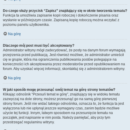
Do czego służy przycisk “Zapisz” znajdujący się w oknie tworzenia tematu?
Funkcja ta umożliwia zapisanie kopii roboczej i dokończenie pisania oraz
wysłanie w późniejszym czasie. Zapisaną kopię roboczą można wczytać z
poziomu panelu użytkownika.
Na górę
Dlaczego mój post musi być akceptowany?
Administrator witryny mógł zadecydować, że posty na danym forum wymagają
przejrzenia przed publikacją. Jest również możliwe, że administrator umieścił
cię w grupie, która ma ograniczenia publikowania postów polegające na
konieczności ich akceptowania przez moderatorów przed opublikowaniem na
forum. Aby uzyskać więcej informacji, skontaktuj się z administratorem witryny.
Na górę
W jaki sposób mogę przesunąć swój temat na górę strony tematów?
Klikając odnośnik “Przesuń temat w górę”, znajdujący się w widoku tematu
zazwyczaj na dole strony, możesz przesunąć go na samą górę pierwszej
strony forum. Jeśli nie widać takiego odnośnika, oznacza to, że funkcja ta jest
wyłączona lub nie upłynął jeszcze wymagany czas, zanim będzie możliwe
użycie tej funkcji. Innym, łatwym sposobem na przesunięcie tematu na
początek, jest napisanie w nim posta. Należy pamiętać, aby przy tym
przestrzegać regulaminu witryny.