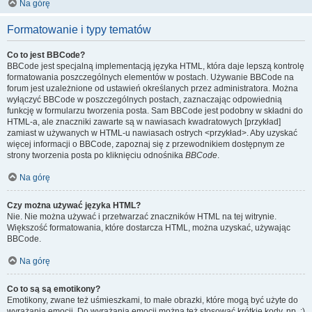
Na górę
Formatowanie i typy tematów
Co to jest BBCode?
BBCode jest specjalną implementacją języka HTML, która daje lepszą kontrolę
formatowania poszczególnych elementów w postach. Używanie BBCode na
forum jest uzależnione od ustawień określanych przez administratora. Można
wyłączyć BBCode w poszczególnych postach, zaznaczając odpowiednią
funkcję w formularzu tworzenia posta. Sam BBCode jest podobny w składni do
HTML-a, ale znaczniki zawarte są w nawiasach kwadratowych [przykład]
zamiast w używanych w HTML-u nawiasach ostrych <przykład>. Aby uzyskać
więcej informacji o BBCode, zapoznaj się z przewodnikiem dostępnym ze
strony tworzenia posta po kliknięciu odnośnika
BBCode
.
Na górę
Czy można używać języka HTML?
Nie. Nie można używać i przetwarzać znaczników HTML na tej witrynie.
Większość formatowania, które dostarcza HTML, można uzyskać, używając
BBCode.
Na górę
Co to są są emotikony?
Emotikony, zwane też uśmieszkami, to małe obrazki, które mogą być użyte do
wyrażania emocji. Do wyrażania emocji można też stosować krótkie kody, np. :)