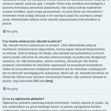
oznacza radość, podczas gdy :( smutek. Pełna lista emotikon jest dostępna z
poziomu formularza tworzenia wiadomości. Nie należy jednak nadmiernie
używać emotikon, gdyż mogą spowodować, że post stanie się nieczytelny i
moderator może podjąć decyzję o ich usunięciu bądź też usunięciu całego
posta. Administrator witryny może określić dopuszczalny limit emotikon w
poście.
Na górę
Czy można umieszczać obrazki w poście?
Tak, obrazki można umieszczać w postach. Jeśli administrator włączył
możliwość zamieszczania załączników, można wgrać obrazek bezpośrednio
na witrynę. Jeśli ta funkcja nie działa, aby obrazek był wyświetlany na forum,
należy podać odnośnik do obrazka umieszczonego na publicznie dostępnym
serwerze, np. http://www.jakas_strona.com/moj_obrazek.gif. Nie można
podawać odnośników do obrazków zapisanych na prywatnym komputerze,
chyba że jest publicznie dostępnym serwerem ani do obrazków znajdujących
się na stronach wymagających autoryzacji, takich jak, np. skrzynki pocztowe na
Gmail lub Yahoo! oraz stronach chronionych hasłem. Aby umieścić obrazek w
poście, użyj znacznika BBCode
[img]
.
Na górę
Co to są ogłoszenia globalne?
Ogłoszenia globalne zawierają ważne informacje i należy zawsze je czytać. Są
one wyświetlane na górze każdego forum i w panelu zarządzania kontem
użytkownika. Uprawnienia zamieszczania ogłoszeń globalnych są nadawane