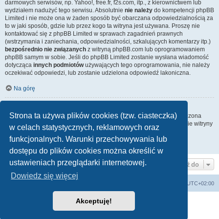
darmowych serwisów, np. Yahoo!, free.fr, f2s.com, itp., z kierownictwem lub
wydziałem nadużyć tego serwisu. Absolutnie
nie należy
do kompetencji phpBB
Limited i nie może ona w żaden sposób być obarczana odpowiedzialnością za
to w jaki sposób, gdzie lub przez kogo ta witryna jest używana. Proszę nie
kontaktować się z phpBB Limited w sprawach zagadnień prawnych
(wstrzymania i zaniechania, odpowiedzialności, szkalujących komentarzy itp.)
bezpośrednio nie związanych
z witryną phpBB.com lub oprogramowaniem
phpBB samym w sobie. Jeśli do phpBB Limited zostanie wysłana wiadomość
dotycząca
innych podmiotów
używających tego oprogramowania, nie należy
oczekiwać odpowiedzi, lub zostanie udzielona odpowiedź lakoniczna.
Na górę
Jak nawiązać kontakt z administratorem witryny?
Strona ta używa plików cookies (tzw. ciasteczka)
Wszyscy użytkownicy witryny mogą używać – jeśli funkcja ta jest włączona
przez administratora witryny – formularza „Kontakt z nami”. Członkowie witryny
w celach statystycznych, reklamowych oraz
mogą także używać odnośnika „Zespół administracyjny”.
funkcjonalnych. Warunki przechowywania lub
Na górę
dostępu do plików cookies można określić w
ustawieniach przeglądarki internetowej.
Przejdź do
Dowiedz się więcej
Strona główna
Strefa czasowa
UTC+02:00
Akceptuję!
Technologię dostarcza
phpBB
® Forum Software © phpBB Limited
Polski pakiet językowy dostarcza
phpBB.pl
Zasady ochrony danych osobowych
|
Regulamin