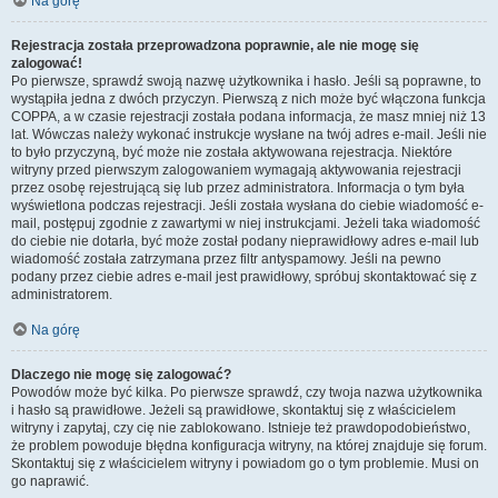
Na górę
Rejestracja została przeprowadzona poprawnie, ale nie mogę się
zalogować!
Po pierwsze, sprawdź swoją nazwę użytkownika i hasło. Jeśli są poprawne, to
wystąpiła jedna z dwóch przyczyn. Pierwszą z nich może być włączona funkcja
COPPA, a w czasie rejestracji została podana informacja, że masz mniej niż 13
lat. Wówczas należy wykonać instrukcje wysłane na twój adres e-mail. Jeśli nie
to było przyczyną, być może nie została aktywowana rejestracja. Niektóre
witryny przed pierwszym zalogowaniem wymagają aktywowania rejestracji
przez osobę rejestrującą się lub przez administratora. Informacja o tym była
wyświetlona podczas rejestracji. Jeśli została wysłana do ciebie wiadomość e-
mail, postępuj zgodnie z zawartymi w niej instrukcjami. Jeżeli taka wiadomość
do ciebie nie dotarła, być może został podany nieprawidłowy adres e-mail lub
wiadomość została zatrzymana przez filtr antyspamowy. Jeśli na pewno
podany przez ciebie adres e-mail jest prawidłowy, spróbuj skontaktować się z
administratorem.
Na górę
Dlaczego nie mogę się zalogować?
Powodów może być kilka. Po pierwsze sprawdź, czy twoja nazwa użytkownika
i hasło są prawidłowe. Jeżeli są prawidłowe, skontaktuj się z właścicielem
witryny i zapytaj, czy cię nie zablokowano. Istnieje też prawdopodobieństwo,
że problem powoduje błędna konfiguracja witryny, na której znajduje się forum.
Skontaktuj się z właścicielem witryny i powiadom go o tym problemie. Musi on
go naprawić.