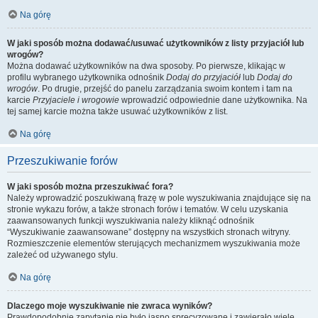
Na górę
W jaki sposób można dodawać/usuwać użytkowników z listy przyjaciół lub
wrogów?
Można dodawać użytkowników na dwa sposoby. Po pierwsze, klikając w
profilu wybranego użytkownika odnośnik
Dodaj do przyjaciół
lub
Dodaj do
wrogów
. Po drugie, przejść do panelu zarządzania swoim kontem i tam na
karcie
Przyjaciele i wrogowie
wprowadzić odpowiednie dane użytkownika. Na
tej samej karcie można także usuwać użytkowników z list.
Na górę
Przeszukiwanie forów
W jaki sposób można przeszukiwać fora?
Należy wprowadzić poszukiwaną frazę w pole wyszukiwania znajdujące się na
stronie wykazu forów, a także stronach forów i tematów. W celu uzyskania
zaawansowanych funkcji wyszukiwania należy kliknąć odnośnik
“Wyszukiwanie zaawansowane” dostępny na wszystkich stronach witryny.
Rozmieszczenie elementów sterujących mechanizmem wyszukiwania może
zależeć od używanego stylu.
Na górę
Dlaczego moje wyszukiwanie nie zwraca wyników?
Prawdopodobnie zapytanie nie było jasno sprecyzowane i zawierało wiele