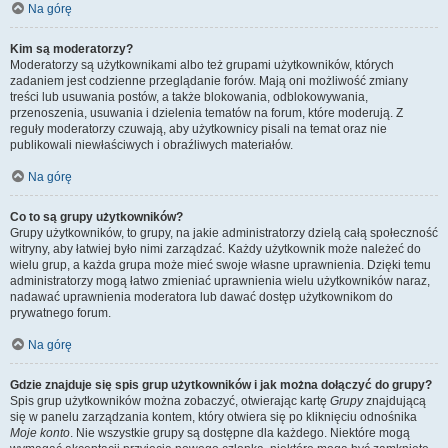
Na górę
Kim są moderatorzy?
Moderatorzy są użytkownikami albo też grupami użytkowników, których
zadaniem jest codzienne przeglądanie forów. Mają oni możliwość zmiany
treści lub usuwania postów, a także blokowania, odblokowywania,
przenoszenia, usuwania i dzielenia tematów na forum, które moderują. Z
reguły moderatorzy czuwają, aby użytkownicy pisali na temat oraz nie
publikowali niewłaściwych i obraźliwych materiałów.
Na górę
Co to są grupy użytkowników?
Grupy użytkowników, to grupy, na jakie administratorzy dzielą całą społeczność
witryny, aby łatwiej było nimi zarządzać. Każdy użytkownik może należeć do
wielu grup, a każda grupa może mieć swoje własne uprawnienia. Dzięki temu
administratorzy mogą łatwo zmieniać uprawnienia wielu użytkowników naraz,
nadawać uprawnienia moderatora lub dawać dostęp użytkownikom do
prywatnego forum.
Na górę
Gdzie znajduje się spis grup użytkowników i jak można dołączyć do grupy?
Spis grup użytkowników można zobaczyć, otwierając kartę
Grupy
znajdującą
się w panelu zarządzania kontem, który otwiera się po kliknięciu odnośnika
Moje konto
. Nie wszystkie grupy są dostępne dla każdego. Niektóre mogą