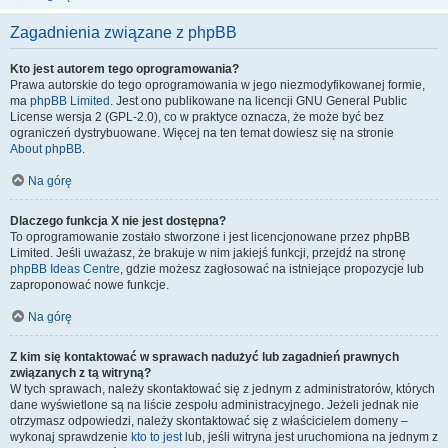
Zagadnienia związane z phpBB
Kto jest autorem tego oprogramowania?
Prawa autorskie do tego oprogramowania w jego niezmodyfikowanej formie,
ma
phpBB Limited
. Jest ono publikowane na licencji GNU General Public
License wersja 2 (GPL-2.0), co w praktyce oznacza, że może być bez
ograniczeń dystrybuowane. Więcej na ten temat dowiesz się na stronie
About phpBB
.
Na górę
Dlaczego funkcja X nie jest dostępna?
To oprogramowanie zostało stworzone i jest licencjonowane przez phpBB
Limited. Jeśli uważasz, że brakuje w nim jakiejś funkcji, przejdź na stronę
phpBB Ideas Centre
, gdzie możesz zagłosować na istniejące propozycje lub
zaproponować nowe funkcje.
Na górę
Z kim się kontaktować w sprawach nadużyć lub zagadnień prawnych
związanych z tą witryną?
W tych sprawach, należy skontaktować się z jednym z administratorów, których
dane wyświetlone są na liście zespołu administracyjnego. Jeżeli jednak nie
otrzymasz odpowiedzi, należy skontaktować się z właścicielem domeny –
wykonaj sprawdzenie
kto to jest
lub, jeśli witryna jest uruchomiona na jednym z