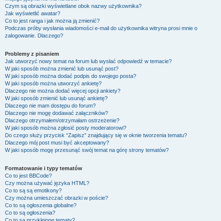
Czym są obrazki wyświetlane obok nazwy użytkownika?
Jak wyświetlić awatar?
Co to jest ranga i jak można ją zmienić?
Podczas próby wysłania wiadomości e-mail do użytkownika witryna prosi mnie o
zalogowanie. Dlaczego?
Problemy z pisaniem
Jak utworzyć nowy temat na forum lub wysłać odpowiedź w temacie?
W jaki sposób można zmienić lub usunąć post?
W jaki sposób można dodać podpis do swojego posta?
W jaki sposób można utworzyć ankietę?
Dlaczego nie można dodać więcej opcji ankiety?
W jaki sposób zmienić lub usunąć ankietę?
Dlaczego nie mam dostępu do forum?
Dlaczego nie mogę dodawać załączników?
Dlaczego otrzymałem/otrzymałam ostrzeżenie?
W jaki sposób można zgłosić posty moderatorowi?
Do czego służy przycisk “Zapisz” znajdujący się w oknie tworzenia tematu?
Dlaczego mój post musi być akceptowany?
W jaki sposób mogę przesunąć swój temat na górę strony tematów?
Formatowanie i typy tematów
Co to jest BBCode?
Czy można używać języka HTML?
Co to są są emotikony?
Czy można umieszczać obrazki w poście?
Co to są ogłoszenia globalne?
Co to są ogłoszenia?
Co to są przyklejone tematy?