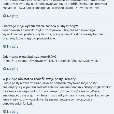
podobnych zwrotów niezindeksowanych przez phpBB. Dokładnie sprecyzuj
zapytanie – użyj funkcji dostępnych w wyszukiwaniu zaawansowanym.
Na górę
Dlaczego moje wyszukiwanie zwraca pustą stronę?!
Wyszukiwanie zwróciło zbyt dużo wyników. Użyj zaawansowanego
wyszukiwania i postaraj się bardziej precyzyjnie określić szukany fragment
oraz fora, które mają być przeszukane.
Na górę
Jak można wyszukać użytkowników?
Przejdź na stronę “Użytkownicy” i kliknij odnośnik “Znajdź użytkownika”.
Na górę
W jaki sposób można znaleźć swoje posty i tematy?
Swoje posty można znaleźć, klikając odnośnik “Wyświetl moje posty”
znajdujący się w panelu zarządzania kontem lub odnośnik “Posty użytkownika”
na stronie swojego profilu lub wybierając „Twoje posty” z menu „Więcej…”
znajdującego się w górnym lewym rogu witryny. Jeśli chcesz wyszukać swoje
tematy, użyj strony wyszukiwania zaawansowanego i skorzystaj z
odpowiednich funkcji.
Na górę