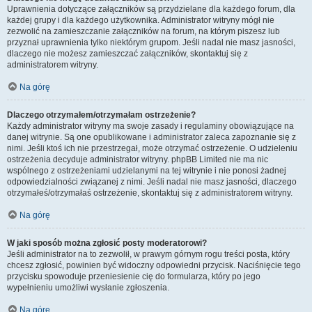
Uprawnienia dotyczące załączników są przydzielane dla każdego forum, dla
każdej grupy i dla każdego użytkownika. Administrator witryny mógł nie
zezwolić na zamieszczanie załączników na forum, na którym piszesz lub
przyznał uprawnienia tylko niektórym grupom. Jeśli nadal nie masz jasności,
dlaczego nie możesz zamieszczać załączników, skontaktuj się z
administratorem witryny.
Na górę
Dlaczego otrzymałem/otrzymałam ostrzeżenie?
Każdy administrator witryny ma swoje zasady i regulaminy obowiązujące na
danej witrynie. Są one opublikowane i administrator zaleca zapoznanie się z
nimi. Jeśli ktoś ich nie przestrzegał, może otrzymać ostrzeżenie. O udzieleniu
ostrzeżenia decyduje administrator witryny. phpBB Limited nie ma nic
wspólnego z ostrzeżeniami udzielanymi na tej witrynie i nie ponosi żadnej
odpowiedzialności związanej z nimi. Jeśli nadal nie masz jasności, dlaczego
otrzymałeś/otrzymałaś ostrzeżenie, skontaktuj się z administratorem witryny.
Na górę
W jaki sposób można zgłosić posty moderatorowi?
Jeśli administrator na to zezwolił, w prawym górnym rogu treści posta, który
chcesz zgłosić, powinien być widoczny odpowiedni przycisk. Naciśnięcie tego
przycisku spowoduje przeniesienie cię do formularza, który po jego
wypełnieniu umożliwi wysłanie zgłoszenia.
Na górę