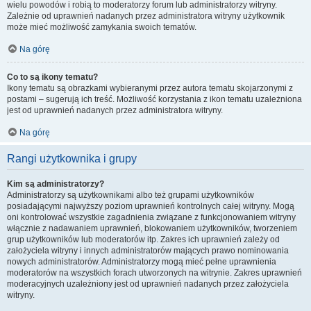
wielu powodów i robią to moderatorzy forum lub administratorzy witryny.
Zależnie od uprawnień nadanych przez administratora witryny użytkownik
może mieć możliwość zamykania swoich tematów.
Na górę
Co to są ikony tematu?
Ikony tematu są obrazkami wybieranymi przez autora tematu skojarzonymi z
postami – sugerują ich treść. Możliwość korzystania z ikon tematu uzależniona
jest od uprawnień nadanych przez administratora witryny.
Na górę
Rangi użytkownika i grupy
Kim są administratorzy?
Administratorzy są użytkownikami albo też grupami użytkowników
posiadającymi najwyższy poziom uprawnień kontrolnych całej witryny. Mogą
oni kontrolować wszystkie zagadnienia związane z funkcjonowaniem witryny
włącznie z nadawaniem uprawnień, blokowaniem użytkowników, tworzeniem
grup użytkowników lub moderatorów itp. Zakres ich uprawnień zależy od
założyciela witryny i innych administratorów mających prawo nominowania
nowych administratorów. Administratorzy mogą mieć pełne uprawnienia
moderatorów na wszystkich forach utworzonych na witrynie. Zakres uprawnień
moderacyjnych uzależniony jest od uprawnień nadanych przez założyciela
witryny.