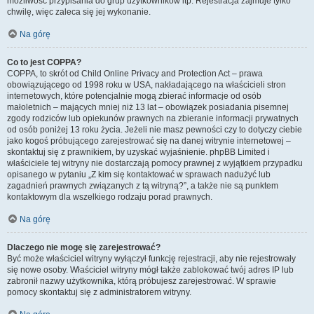
możliwość przypisania do grup użytkowników itp. Rejestracja zajmuje tylko
chwilę, więc zaleca się jej wykonanie.
Na górę
Co to jest COPPA?
COPPA, to skrót od Child Online Privacy and Protection Act – prawa
obowiązującego od 1998 roku w USA, nakładającego na właścicieli stron
internetowych, które potencjalnie mogą zbierać informacje od osób
małoletnich – mających mniej niż 13 lat – obowiązek posiadania pisemnej
zgody rodziców lub opiekunów prawnych na zbieranie informacji prywatnych
od osób poniżej 13 roku życia. Jeżeli nie masz pewności czy to dotyczy ciebie
jako kogoś próbującego zarejestrować się na danej witrynie internetowej –
skontaktuj się z prawnikiem, by uzyskać wyjaśnienie. phpBB Limited i
właściciele tej witryny nie dostarczają pomocy prawnej z wyjątkiem przypadku
opisanego w pytaniu „Z kim się kontaktować w sprawach nadużyć lub
zagadnień prawnych związanych z tą witryną?”, a także nie są punktem
kontaktowym dla wszelkiego rodzaju porad prawnych.
Na górę
Dlaczego nie mogę się zarejestrować?
Być może właściciel witryny wyłączył funkcję rejestracji, aby nie rejestrowały
się nowe osoby. Właściciel witryny mógł także zablokować twój adres IP lub
zabronił nazwy użytkownika, którą próbujesz zarejestrować. W sprawie
pomocy skontaktuj się z administratorem witryny.