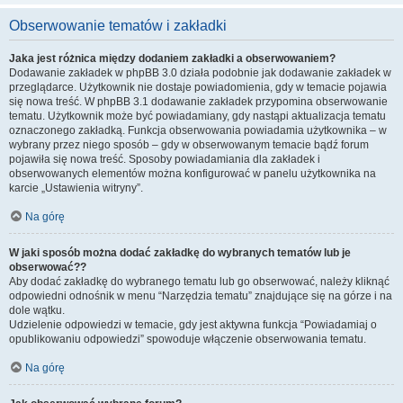
Obserwowanie tematów i zakładki
Jaka jest różnica między dodaniem zakładki a obserwowaniem?
Dodawanie zakładek w phpBB 3.0 działa podobnie jak dodawanie zakładek w
przeglądarce. Użytkownik nie dostaje powiadomienia, gdy w temacie pojawia
się nowa treść. W phpBB 3.1 dodawanie zakładek przypomina obserwowanie
tematu. Użytkownik może być powiadamiany, gdy nastąpi aktualizacja tematu
oznaczonego zakładką. Funkcja obserwowania powiadamia użytkownika – w
wybrany przez niego sposób – gdy w obserwowanym temacie bądź forum
pojawiła się nowa treść. Sposoby powiadamiania dla zakładek i
obserwowanych elementów można konfigurować w panelu użytkownika na
karcie „Ustawienia witryny”.
Na górę
W jaki sposób można dodać zakładkę do wybranych tematów lub je
obserwować??
Aby dodać zakładkę do wybranego tematu lub go obserwować, należy kliknąć
odpowiedni odnośnik w menu “Narzędzia tematu” znajdujące się na górze i na
dole wątku.
Udzielenie odpowiedzi w temacie, gdy jest aktywna funkcja “Powiadamiaj o
opublikowaniu odpowiedzi” spowoduje włączenie obserwowania tematu.
Na górę