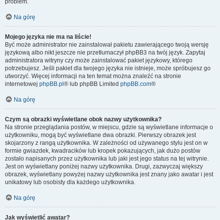
problem.
Na górę
Mojego języka nie ma na liście!
Być może administrator nie zainstalował pakietu zawierającego twoją wersję
językową albo nikt jeszcze nie przetłumaczył phpBB3 na twój język. Zapytaj
administratora witryny czy może zainstalować pakiet językowy, którego
potrzebujesz. Jeśli pakiet dla twojego języka nie istnieje, może spróbujesz go
utworzyć. Więcej informacji na ten temat można znaleźć na stronie
internetowej
phpBB.pl
® lub phpBB Limited
phpBB.com
®
Na górę
Czym są obrazki wyświetlane obok nazwy użytkownika?
Na stronie przeglądania postów, w miejscu, gdzie są wyświetlane informacje o
użytkowniku, mogą być wyświetlane dwa obrazki. Pierwszy obrazek jest
skojarzony z rangą użytkownika. W zależności od używanego stylu jest on w
formie gwiazdek, kwadracików lub kropek pokazujących, jak dużo postów
zostało napisanych przez użytkownika lub jaki jest jego status na tej witrynie.
Jest on wyświetlany poniżej nazwy użytkownika. Drugi, zazwyczaj większy
obrazek, wyświetlany powyżej nazwy użytkownika jest znany jako awatar i jest
unikatowy lub osobisty dla każdego użytkownika.
Na górę
Jak wyświetlić awatar?