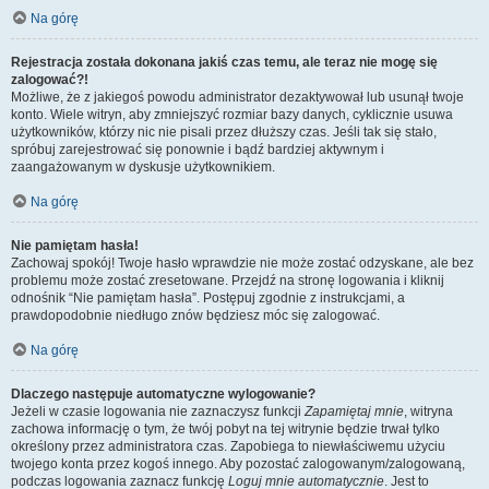
Na górę
Rejestracja została dokonana jakiś czas temu, ale teraz nie mogę się
zalogować?!
Możliwe, że z jakiegoś powodu administrator dezaktywował lub usunął twoje
konto. Wiele witryn, aby zmniejszyć rozmiar bazy danych, cyklicznie usuwa
użytkowników, którzy nic nie pisali przez dłuższy czas. Jeśli tak się stało,
spróbuj zarejestrować się ponownie i bądź bardziej aktywnym i
zaangażowanym w dyskusje użytkownikiem.
Na górę
Nie pamiętam hasła!
Zachowaj spokój! Twoje hasło wprawdzie nie może zostać odzyskane, ale bez
problemu może zostać zresetowane. Przejdź na stronę logowania i kliknij
odnośnik “Nie pamiętam hasła”. Postępuj zgodnie z instrukcjami, a
prawdopodobnie niedługo znów będziesz móc się zalogować.
Na górę
Dlaczego następuje automatyczne wylogowanie?
Jeżeli w czasie logowania nie zaznaczysz funkcji
Zapamiętaj mnie
, witryna
zachowa informację o tym, że twój pobyt na tej witrynie będzie trwał tylko
określony przez administratora czas. Zapobiega to niewłaściwemu użyciu
twojego konta przez kogoś innego. Aby pozostać zalogowanym/zalogowaną,
podczas logowania zaznacz funkcję
Loguj mnie automatycznie
. Jest to