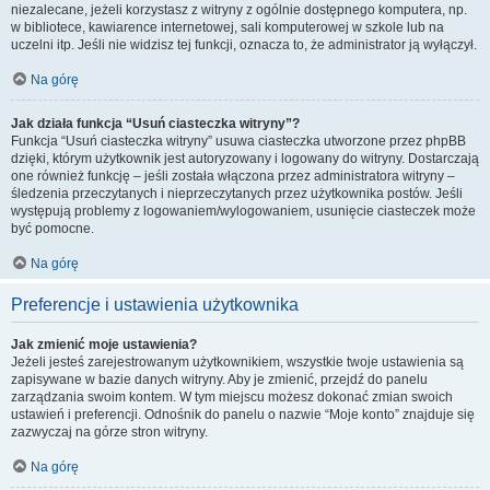
niezalecane, jeżeli korzystasz z witryny z ogólnie dostępnego komputera, np.
w bibliotece, kawiarence internetowej, sali komputerowej w szkole lub na
uczelni itp. Jeśli nie widzisz tej funkcji, oznacza to, że administrator ją wyłączył.
Na górę
Jak działa funkcja “Usuń ciasteczka witryny”?
Funkcja “Usuń ciasteczka witryny” usuwa ciasteczka utworzone przez phpBB
dzięki, którym użytkownik jest autoryzowany i logowany do witryny. Dostarczają
one również funkcję – jeśli została włączona przez administratora witryny –
śledzenia przeczytanych i nieprzeczytanych przez użytkownika postów. Jeśli
występują problemy z logowaniem/wylogowaniem, usunięcie ciasteczek może
być pomocne.
Na górę
Preferencje i ustawienia użytkownika
Jak zmienić moje ustawienia?
Jeżeli jesteś zarejestrowanym użytkownikiem, wszystkie twoje ustawienia są
zapisywane w bazie danych witryny. Aby je zmienić, przejdź do panelu
zarządzania swoim kontem. W tym miejscu możesz dokonać zmian swoich
ustawień i preferencji. Odnośnik do panelu o nazwie “Moje konto” znajduje się
zazwyczaj na górze stron witryny.
Na górę