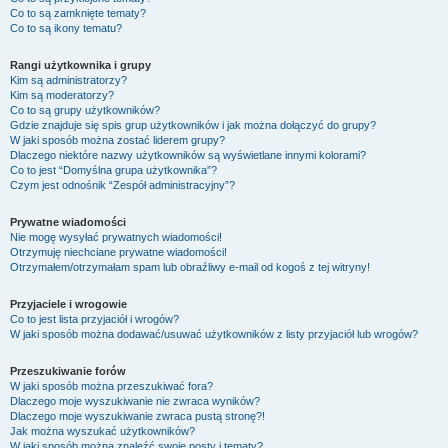
Co to są zamknięte tematy?
Co to są ikony tematu?
Rangi użytkownika i grupy
Kim są administratorzy?
Kim są moderatorzy?
Co to są grupy użytkowników?
Gdzie znajduje się spis grup użytkowników i jak można dołączyć do grupy?
W jaki sposób można zostać liderem grupy?
Dlaczego niektóre nazwy użytkowników są wyświetlane innymi kolorami?
Co to jest “Domyślna grupa użytkownika”?
Czym jest odnośnik “Zespół administracyjny”?
Prywatne wiadomości
Nie mogę wysyłać prywatnych wiadomości!
Otrzymuję niechciane prywatne wiadomości!
Otrzymałem/otrzymałam spam lub obraźliwy e-mail od kogoś z tej witryny!
Przyjaciele i wrogowie
Co to jest lista przyjaciół i wrogów?
W jaki sposób można dodawać/usuwać użytkowników z listy przyjaciół lub wrogów?
Przeszukiwanie forów
W jaki sposób można przeszukiwać fora?
Dlaczego moje wyszukiwanie nie zwraca wyników?
Dlaczego moje wyszukiwanie zwraca pustą stronę?!
Jak można wyszukać użytkowników?
W jaki sposób można znaleźć swoje posty i tematy?