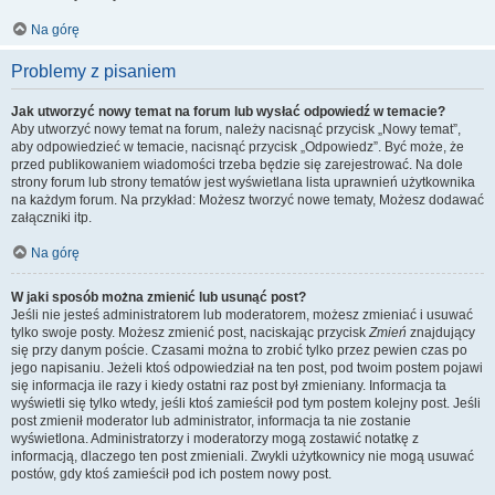
Na górę
Problemy z pisaniem
Jak utworzyć nowy temat na forum lub wysłać odpowiedź w temacie?
Aby utworzyć nowy temat na forum, należy nacisnąć przycisk „Nowy temat”,
aby odpowiedzieć w temacie, nacisnąć przycisk „Odpowiedz”. Być może, że
przed publikowaniem wiadomości trzeba będzie się zarejestrować. Na dole
strony forum lub strony tematów jest wyświetlana lista uprawnień użytkownika
na każdym forum. Na przykład: Możesz tworzyć nowe tematy, Możesz dodawać
załączniki itp.
Na górę
W jaki sposób można zmienić lub usunąć post?
Jeśli nie jesteś administratorem lub moderatorem, możesz zmieniać i usuwać
tylko swoje posty. Możesz zmienić post, naciskając przycisk
Zmień
znajdujący
się przy danym poście. Czasami można to zrobić tylko przez pewien czas po
jego napisaniu. Jeżeli ktoś odpowiedział na ten post, pod twoim postem pojawi
się informacja ile razy i kiedy ostatni raz post był zmieniany. Informacja ta
wyświetli się tylko wtedy, jeśli ktoś zamieścił pod tym postem kolejny post. Jeśli
post zmienił moderator lub administrator, informacja ta nie zostanie
wyświetlona. Administratorzy i moderatorzy mogą zostawić notatkę z
informacją, dlaczego ten post zmieniali. Zwykli użytkownicy nie mogą usuwać
postów, gdy ktoś zamieścił pod ich postem nowy post.