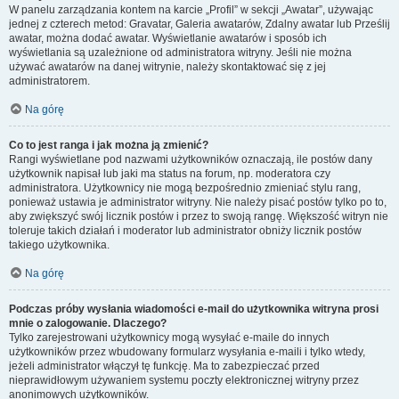
W panelu zarządzania kontem na karcie „Profil” w sekcji „Awatar”, używając
jednej z czterech metod: Gravatar, Galeria awatarów, Zdalny awatar lub Prześlij
awatar, można dodać awatar. Wyświetlanie awatarów i sposób ich
wyświetlania są uzależnione od administratora witryny. Jeśli nie można
używać awatarów na danej witrynie, należy skontaktować się z jej
administratorem.
Na górę
Co to jest ranga i jak można ją zmienić?
Rangi wyświetlane pod nazwami użytkowników oznaczają, ile postów dany
użytkownik napisał lub jaki ma status na forum, np. moderatora czy
administratora. Użytkownicy nie mogą bezpośrednio zmieniać stylu rang,
ponieważ ustawia je administrator witryny. Nie należy pisać postów tylko po to,
aby zwiększyć swój licznik postów i przez to swoją rangę. Większość witryn nie
toleruje takich działań i moderator lub administrator obniży licznik postów
takiego użytkownika.
Na górę
Podczas próby wysłania wiadomości e-mail do użytkownika witryna prosi
mnie o zalogowanie. Dlaczego?
Tylko zarejestrowani użytkownicy mogą wysyłać e-maile do innych
użytkowników przez wbudowany formularz wysyłania e-maili i tylko wtedy,
jeżeli administrator włączył tę funkcję. Ma to zabezpieczać przed
nieprawidłowym używaniem systemu poczty elektronicznej witryny przez
anonimowych użytkowników.