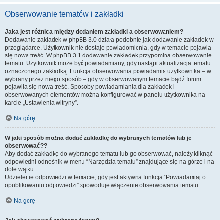
Obserwowanie tematów i zakładki
Jaka jest różnica między dodaniem zakładki a obserwowaniem?
Dodawanie zakładek w phpBB 3.0 działa podobnie jak dodawanie zakładek w
przeglądarce. Użytkownik nie dostaje powiadomienia, gdy w temacie pojawia
się nowa treść. W phpBB 3.1 dodawanie zakładek przypomina obserwowanie
tematu. Użytkownik może być powiadamiany, gdy nastąpi aktualizacja tematu
oznaczonego zakładką. Funkcja obserwowania powiadamia użytkownika – w
wybrany przez niego sposób – gdy w obserwowanym temacie bądź forum
pojawiła się nowa treść. Sposoby powiadamiania dla zakładek i
obserwowanych elementów można konfigurować w panelu użytkownika na
karcie „Ustawienia witryny”.
Na górę
W jaki sposób można dodać zakładkę do wybranych tematów lub je
obserwować??
Aby dodać zakładkę do wybranego tematu lub go obserwować, należy kliknąć
odpowiedni odnośnik w menu “Narzędzia tematu” znajdujące się na górze i na
dole wątku.
Udzielenie odpowiedzi w temacie, gdy jest aktywna funkcja “Powiadamiaj o
opublikowaniu odpowiedzi” spowoduje włączenie obserwowania tematu.
Na górę