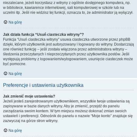
niezalecane, jeżeli korzystasz z witryny z ogólnie dostępnego komputera, np.
w bibliotece, kawiarence internetowej, sali komputerowej w szkole lub na
uczelni itp. Jeśli nie widzisz tej funkcji, oznacza to, że administrator ją wyłączył.
Na górę
Jak działa funkcja “Usuń ciasteczka witryny”?
Funkcja “Usuń ciasteczka witryny” usuwa ciasteczka utworzone przez phpBB
dzięki, którym użytkownik jest autoryzowany i logowany do witryny. Dostarczają
one również funkcję – jeśli została włączona przez administratora witryny –
śledzenia przeczytanych i nieprzeczytanych przez użytkownika postów. Jeśli
występują problemy z logowaniem/wylogowaniem, usunięcie ciasteczek może
być pomocne.
Na górę
Preferencje i ustawienia użytkownika
Jak zmienić moje ustawienia?
Jeżeli jesteś zarejestrowanym użytkownikiem, wszystkie twoje ustawienia są
zapisywane w bazie danych witryny. Aby je zmienić, przejdź do panelu
zarządzania swoim kontem. W tym miejscu możesz dokonać zmian swoich
ustawień i preferencji. Odnośnik do panelu o nazwie “Moje konto” znajduje się
zazwyczaj na górze stron witryny.
Na górę