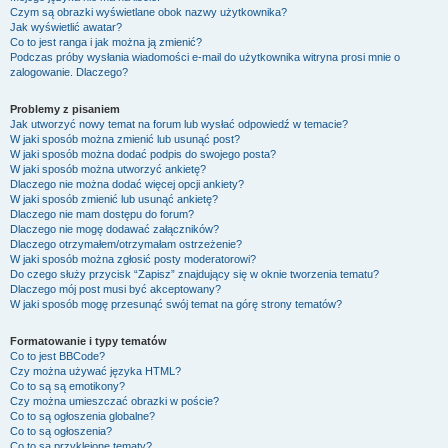
Czym są obrazki wyświetlane obok nazwy użytkownika?
Jak wyświetlić awatar?
Co to jest ranga i jak można ją zmienić?
Podczas próby wysłania wiadomości e-mail do użytkownika witryna prosi mnie o
zalogowanie. Dlaczego?
Problemy z pisaniem
Jak utworzyć nowy temat na forum lub wysłać odpowiedź w temacie?
W jaki sposób można zmienić lub usunąć post?
W jaki sposób można dodać podpis do swojego posta?
W jaki sposób można utworzyć ankietę?
Dlaczego nie można dodać więcej opcji ankiety?
W jaki sposób zmienić lub usunąć ankietę?
Dlaczego nie mam dostępu do forum?
Dlaczego nie mogę dodawać załączników?
Dlaczego otrzymałem/otrzymałam ostrzeżenie?
W jaki sposób można zgłosić posty moderatorowi?
Do czego służy przycisk “Zapisz” znajdujący się w oknie tworzenia tematu?
Dlaczego mój post musi być akceptowany?
W jaki sposób mogę przesunąć swój temat na górę strony tematów?
Formatowanie i typy tematów
Co to jest BBCode?
Czy można używać języka HTML?
Co to są są emotikony?
Czy można umieszczać obrazki w poście?
Co to są ogłoszenia globalne?
Co to są ogłoszenia?
Co to są przyklejone tematy?