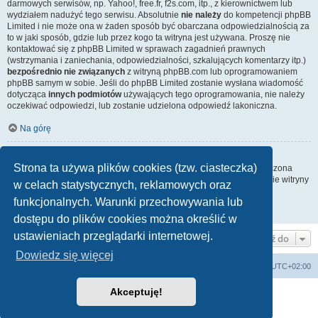
darmowych serwisów, np. Yahoo!, free.fr, f2s.com, itp., z kierownictwem lub
wydziałem nadużyć tego serwisu. Absolutnie
nie należy
do kompetencji phpBB
Limited i nie może ona w żaden sposób być obarczana odpowiedzialnością za
to w jaki sposób, gdzie lub przez kogo ta witryna jest używana. Proszę nie
kontaktować się z phpBB Limited w sprawach zagadnień prawnych
(wstrzymania i zaniechania, odpowiedzialności, szkalujących komentarzy itp.)
bezpośrednio nie związanych
z witryną phpBB.com lub oprogramowaniem
phpBB samym w sobie. Jeśli do phpBB Limited zostanie wysłana wiadomość
dotycząca
innych podmiotów
używających tego oprogramowania, nie należy
oczekiwać odpowiedzi, lub zostanie udzielona odpowiedź lakoniczna.
Na górę
Jak nawiązać kontakt z administratorem witryny?
Strona ta używa plików cookies (tzw. ciasteczka)
Wszyscy użytkownicy witryny mogą używać – jeśli funkcja ta jest włączona
przez administratora witryny – formularza „Kontakt z nami”. Członkowie witryny
w celach statystycznych, reklamowych oraz
mogą także używać odnośnika „Zespół administracyjny”.
funkcjonalnych. Warunki przechowywania lub
Na górę
dostępu do plików cookies można określić w
ustawieniach przeglądarki internetowej.
Przejdź do
Dowiedz się więcej
Strona główna
Strefa czasowa
UTC+02:00
Akceptuję!
Technologię dostarcza
phpBB
® Forum Software © phpBB Limited
Polski pakiet językowy dostarcza
phpBB.pl
Zasady ochrony danych osobowych
|
Regulamin