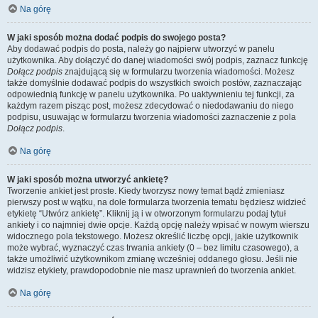
Na górę
W jaki sposób można dodać podpis do swojego posta?
Aby dodawać podpis do posta, należy go najpierw utworzyć w panelu
użytkownika. Aby dołączyć do danej wiadomości swój podpis, zaznacz funkcję
Dołącz podpis
znajdującą się w formularzu tworzenia wiadomości. Możesz
także domyślnie dodawać podpis do wszystkich swoich postów, zaznaczając
odpowiednią funkcję w panelu użytkownika. Po uaktywnieniu tej funkcji, za
każdym razem pisząc post, możesz zdecydować o niedodawaniu do niego
podpisu, usuwając w formularzu tworzenia wiadomości zaznaczenie z pola
Dołącz podpis
.
Na górę
W jaki sposób można utworzyć ankietę?
Tworzenie ankiet jest proste. Kiedy tworzysz nowy temat bądź zmieniasz
pierwszy post w wątku, na dole formularza tworzenia tematu będziesz widzieć
etykietę “Utwórz ankietę”. Kliknij ją i w otworzonym formularzu podaj tytuł
ankiety i co najmniej dwie opcje. Każdą opcję należy wpisać w nowym wierszu
widocznego pola tekstowego. Możesz określić liczbę opcji, jakie użytkownik
może wybrać, wyznaczyć czas trwania ankiety (0 – bez limitu czasowego), a
także umożliwić użytkownikom zmianę wcześniej oddanego głosu. Jeśli nie
widzisz etykiety, prawdopodobnie nie masz uprawnień do tworzenia ankiet.
Na górę