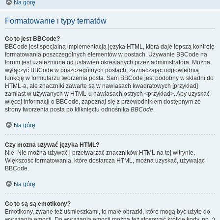
Na górę
Formatowanie i typy tematów
Co to jest BBCode?
BBCode jest specjalną implementacją języka HTML, która daje lepszą kontrolę
formatowania poszczególnych elementów w postach. Używanie BBCode na
forum jest uzależnione od ustawień określanych przez administratora. Można
wyłączyć BBCode w poszczególnych postach, zaznaczając odpowiednią
funkcję w formularzu tworzenia posta. Sam BBCode jest podobny w składni do
HTML-a, ale znaczniki zawarte są w nawiasach kwadratowych [przykład]
zamiast w używanych w HTML-u nawiasach ostrych <przykład>. Aby uzyskać
więcej informacji o BBCode, zapoznaj się z przewodnikiem dostępnym ze
strony tworzenia posta po kliknięciu odnośnika
BBCode
.
Na górę
Czy można używać języka HTML?
Nie. Nie można używać i przetwarzać znaczników HTML na tej witrynie.
Większość formatowania, które dostarcza HTML, można uzyskać, używając
BBCode.
Na górę
Co to są są emotikony?
Emotikony, zwane też uśmieszkami, to małe obrazki, które mogą być użyte do
wyrażania emocji. Do wyrażania emocji można też stosować krótkie kody, np. :)