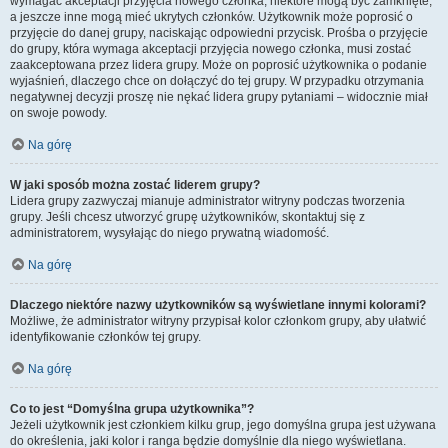
wymagać akceptacji przyjęcia nowego członka, niektóre mogą być zamknięte,
a jeszcze inne mogą mieć ukrytych członków. Użytkownik może poprosić o
przyjęcie do danej grupy, naciskając odpowiedni przycisk. Prośba o przyjęcie
do grupy, która wymaga akceptacji przyjęcia nowego członka, musi zostać
zaakceptowana przez lidera grupy. Może on poprosić użytkownika o podanie
wyjaśnień, dlaczego chce on dołączyć do tej grupy. W przypadku otrzymania
negatywnej decyzji proszę nie nękać lidera grupy pytaniami – widocznie miał
on swoje powody.
Na górę
W jaki sposób można zostać liderem grupy?
Lidera grupy zazwyczaj mianuje administrator witryny podczas tworzenia
grupy. Jeśli chcesz utworzyć grupę użytkowników, skontaktuj się z
administratorem, wysyłając do niego prywatną wiadomość.
Na górę
Dlaczego niektóre nazwy użytkowników są wyświetlane innymi kolorami?
Możliwe, że administrator witryny przypisał kolor członkom grupy, aby ułatwić
identyfikowanie członków tej grupy.
Na górę
Co to jest “Domyślna grupa użytkownika”?
Jeżeli użytkownik jest członkiem kilku grup, jego domyślna grupa jest używana
do określenia, jaki kolor i ranga będzie domyślnie dla niego wyświetlana.