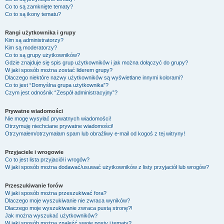
Co to są zamknięte tematy?
Co to są ikony tematu?
Rangi użytkownika i grupy
Kim są administratorzy?
Kim są moderatorzy?
Co to są grupy użytkowników?
Gdzie znajduje się spis grup użytkowników i jak można dołączyć do grupy?
W jaki sposób można zostać liderem grupy?
Dlaczego niektóre nazwy użytkowników są wyświetlane innymi kolorami?
Co to jest “Domyślna grupa użytkownika”?
Czym jest odnośnik “Zespół administracyjny”?
Prywatne wiadomości
Nie mogę wysyłać prywatnych wiadomości!
Otrzymuję niechciane prywatne wiadomości!
Otrzymałem/otrzymałam spam lub obraźliwy e-mail od kogoś z tej witryny!
Przyjaciele i wrogowie
Co to jest lista przyjaciół i wrogów?
W jaki sposób można dodawać/usuwać użytkowników z listy przyjaciół lub wrogów?
Przeszukiwanie forów
W jaki sposób można przeszukiwać fora?
Dlaczego moje wyszukiwanie nie zwraca wyników?
Dlaczego moje wyszukiwanie zwraca pustą stronę?!
Jak można wyszukać użytkowników?
W jaki sposób można znaleźć swoje posty i tematy?