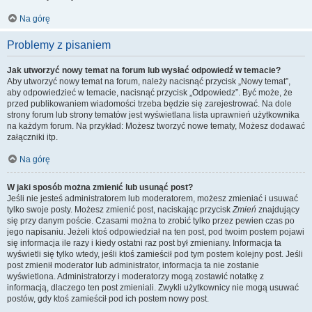
Na górę
Problemy z pisaniem
Jak utworzyć nowy temat na forum lub wysłać odpowiedź w temacie?
Aby utworzyć nowy temat na forum, należy nacisnąć przycisk „Nowy temat”,
aby odpowiedzieć w temacie, nacisnąć przycisk „Odpowiedz”. Być może, że
przed publikowaniem wiadomości trzeba będzie się zarejestrować. Na dole
strony forum lub strony tematów jest wyświetlana lista uprawnień użytkownika
na każdym forum. Na przykład: Możesz tworzyć nowe tematy, Możesz dodawać
załączniki itp.
Na górę
W jaki sposób można zmienić lub usunąć post?
Jeśli nie jesteś administratorem lub moderatorem, możesz zmieniać i usuwać
tylko swoje posty. Możesz zmienić post, naciskając przycisk
Zmień
znajdujący
się przy danym poście. Czasami można to zrobić tylko przez pewien czas po
jego napisaniu. Jeżeli ktoś odpowiedział na ten post, pod twoim postem pojawi
się informacja ile razy i kiedy ostatni raz post był zmieniany. Informacja ta
wyświetli się tylko wtedy, jeśli ktoś zamieścił pod tym postem kolejny post. Jeśli
post zmienił moderator lub administrator, informacja ta nie zostanie
wyświetlona. Administratorzy i moderatorzy mogą zostawić notatkę z
informacją, dlaczego ten post zmieniali. Zwykli użytkownicy nie mogą usuwać
postów, gdy ktoś zamieścił pod ich postem nowy post.