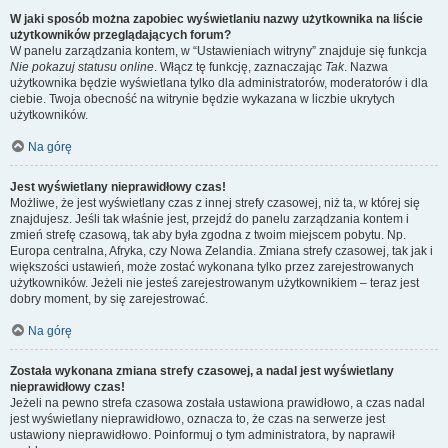
W jaki sposób można zapobiec wyświetlaniu nazwy użytkownika na liście
użytkowników przeglądających forum?
W panelu zarządzania kontem, w “Ustawieniach witryny” znajduje się funkcja
Nie pokazuj statusu online
. Włącz tę funkcję, zaznaczając
Tak
. Nazwa
użytkownika będzie wyświetlana tylko dla administratorów, moderatorów i dla
ciebie. Twoja obecność na witrynie będzie wykazana w liczbie ukrytych
użytkowników.
Na górę
Jest wyświetlany nieprawidłowy czas!
Możliwe, że jest wyświetlany czas z innej strefy czasowej, niż ta, w której się
znajdujesz. Jeśli tak właśnie jest, przejdź do panelu zarządzania kontem i
zmień strefę czasową, tak aby była zgodna z twoim miejscem pobytu. Np.
Europa centralna, Afryka, czy Nowa Zelandia. Zmiana strefy czasowej, tak jak i
większości ustawień, może zostać wykonana tylko przez zarejestrowanych
użytkowników. Jeżeli nie jesteś zarejestrowanym użytkownikiem – teraz jest
dobry moment, by się zarejestrować.
Na górę
Została wykonana zmiana strefy czasowej, a nadal jest wyświetlany
nieprawidłowy czas!
Jeżeli na pewno strefa czasowa została ustawiona prawidłowo, a czas nadal
jest wyświetlany nieprawidłowo, oznacza to, że czas na serwerze jest
ustawiony nieprawidłowo. Poinformuj o tym administratora, by naprawił