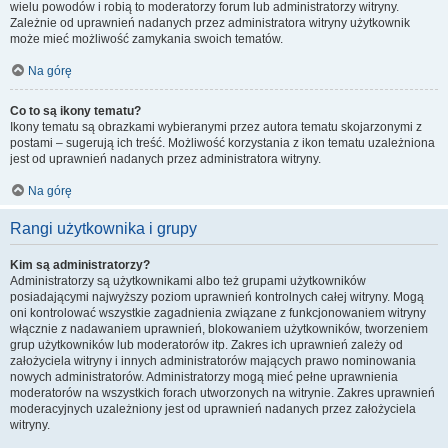
wielu powodów i robią to moderatorzy forum lub administratorzy witryny.
Zależnie od uprawnień nadanych przez administratora witryny użytkownik
może mieć możliwość zamykania swoich tematów.
Na górę
Co to są ikony tematu?
Ikony tematu są obrazkami wybieranymi przez autora tematu skojarzonymi z
postami – sugerują ich treść. Możliwość korzystania z ikon tematu uzależniona
jest od uprawnień nadanych przez administratora witryny.
Na górę
Rangi użytkownika i grupy
Kim są administratorzy?
Administratorzy są użytkownikami albo też grupami użytkowników
posiadającymi najwyższy poziom uprawnień kontrolnych całej witryny. Mogą
oni kontrolować wszystkie zagadnienia związane z funkcjonowaniem witryny
włącznie z nadawaniem uprawnień, blokowaniem użytkowników, tworzeniem
grup użytkowników lub moderatorów itp. Zakres ich uprawnień zależy od
założyciela witryny i innych administratorów mających prawo nominowania
nowych administratorów. Administratorzy mogą mieć pełne uprawnienia
moderatorów na wszystkich forach utworzonych na witrynie. Zakres uprawnień
moderacyjnych uzależniony jest od uprawnień nadanych przez założyciela
witryny.