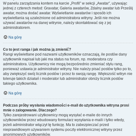
W panelu zarządzania kontem na karcie „Profil” w sekcji „Awatar”, używając
jednej z czterech metod: Gravatar, Galeria awatarów, Zdalny awatar lub Prześlij
awatar, można dodać awatar. Wyświetlanie awatarów i sposób ich
wyświetlania są uzależnione od administratora witryny. Jeśli nie można
używać awatarów na danej witrynie, należy skontaktować się z jej
administratorem.
Na górę
Co to jest ranga i jak można ją zmienić?
Rangi wyświetlane pod nazwami użytkowników oznaczają, ile postów dany
użytkownik napisał lub jaki ma status na forum, np. moderatora czy
administratora. Użytkownicy nie mogą bezpośrednio zmieniać stylu rang,
ponieważ ustawia je administrator witryny. Nie należy pisać postów tylko po to,
aby zwiększyć swój licznik postów i przez to swoją rangę. Większość witryn nie
toleruje takich działań i moderator lub administrator obniży licznik postów
takiego użytkownika.
Na górę
Podczas próby wysłania wiadomości e-mail do użytkownika witryna prosi
mnie o zalogowanie. Dlaczego?
Tylko zarejestrowani użytkownicy mogą wysyłać e-maile do innych
użytkowników przez wbudowany formularz wysyłania e-maili i tylko wtedy,
jeżeli administrator włączył tę funkcję. Ma to zabezpieczać przed
nieprawidłowym używaniem systemu poczty elektronicznej witryny przez
anonimowych użytkowników.