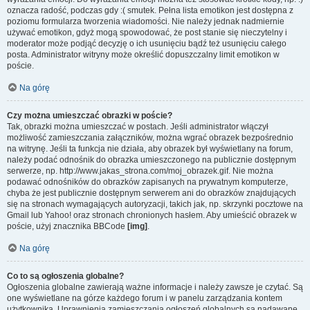
oznacza radość, podczas gdy :( smutek. Pełna lista emotikon jest dostępna z
poziomu formularza tworzenia wiadomości. Nie należy jednak nadmiernie
używać emotikon, gdyż mogą spowodować, że post stanie się nieczytelny i
moderator może podjąć decyzję o ich usunięciu bądź też usunięciu całego
posta. Administrator witryny może określić dopuszczalny limit emotikon w
poście.
Na górę
Czy można umieszczać obrazki w poście?
Tak, obrazki można umieszczać w postach. Jeśli administrator włączył
możliwość zamieszczania załączników, można wgrać obrazek bezpośrednio
na witrynę. Jeśli ta funkcja nie działa, aby obrazek był wyświetlany na forum,
należy podać odnośnik do obrazka umieszczonego na publicznie dostępnym
serwerze, np. http://www.jakas_strona.com/moj_obrazek.gif. Nie można
podawać odnośników do obrazków zapisanych na prywatnym komputerze,
chyba że jest publicznie dostępnym serwerem ani do obrazków znajdujących
się na stronach wymagających autoryzacji, takich jak, np. skrzynki pocztowe na
Gmail lub Yahoo! oraz stronach chronionych hasłem. Aby umieścić obrazek w
poście, użyj znacznika BBCode
[img]
.
Na górę
Co to są ogłoszenia globalne?
Ogłoszenia globalne zawierają ważne informacje i należy zawsze je czytać. Są
one wyświetlane na górze każdego forum i w panelu zarządzania kontem
użytkownika. Uprawnienia zamieszczania ogłoszeń globalnych są nadawane