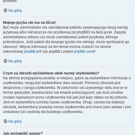
problem.
Na górę
Mojego języka nie ma na liście!
Być może administrator nie zainstalował pakietu zawierającego twoją wersję
językową albo nikt jeszcze nie przetłumaczył phpBB3 na twój język. Zapytaj
administratora witryny czy może zainstalować pakiet językowy, którego
potrzebujesz. Jeśli pakiet dla twojego języka nie istnieje, może spróbujesz go
utworzyć. Więcej informacji na ten temat można znaleźć na stronie
internetowej
phpBB.pl
® lub phpBB Limited
phpBB.com
®
Na górę
Czym są obrazki wyświetlane obok nazwy użytkownika?
Na stronie przeglądania postów, w miejscu, gdzie są wyświetlane informacje o
użytkowniku, mogą być wyświetlane dwa obrazki. Pierwszy obrazek jest
skojarzony z rangą użytkownika. W zależności od używanego stylu jest on w
formie gwiazdek, kwadracików lub kropek pokazujących, jak dużo postów
zostało napisanych przez użytkownika lub jaki jest jego status na tej witrynie.
Jest on wyświetlany poniżej nazwy użytkownika. Drugi, zazwyczaj większy
obrazek, wyświetlany powyżej nazwy użytkownika jest znany jako awatar i jest
unikatowy lub osobisty dla każdego użytkownika.
Na górę
Jak wyświetlić awatar?