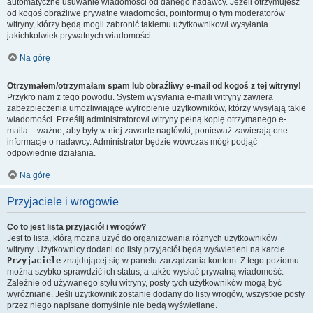
automatyczne usuwanie wiadomości od danego nadawcy. Jeżeli otrzymujesz
od kogoś obraźliwe prywatne wiadomości, poinformuj o tym moderatorów
witryny, którzy będą mogli zabronić takiemu użytkownikowi wysyłania
jakichkolwiek prywatnych wiadomości.
Na górę
Otrzymałem/otrzymałam spam lub obraźliwy e-mail od kogoś z tej witryny!
Przykro nam z tego powodu. System wysyłania e-maili witryny zawiera
zabezpieczenia umożliwiające wytropienie użytkowników, którzy wysyłają takie
wiadomości. Prześlij administratorowi witryny pełną kopię otrzymanego e-
maila – ważne, aby były w niej zawarte nagłówki, ponieważ zawierają one
informacje o nadawcy. Administrator będzie wówczas mógł podjąć
odpowiednie działania.
Na górę
Przyjaciele i wrogowie
Co to jest lista przyjaciół i wrogów?
Jest to lista, którą można użyć do organizowania różnych użytkowników
witryny. Użytkownicy dodani do listy przyjaciół będą wyświetleni na karcie
Przyjaciele
znajdującej się w panelu zarządzania kontem. Z tego poziomu
można szybko sprawdzić ich status, a także wysłać prywatną wiadomość.
Zależnie od używanego stylu witryny, posty tych użytkowników mogą być
wyróżniane. Jeśli użytkownik zostanie dodany do listy wrogów, wszystkie posty
przez niego napisane domyślnie nie będą wyświetlane.