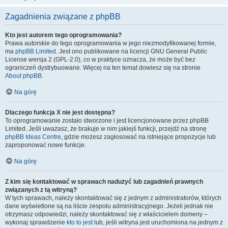
Zagadnienia związane z phpBB
Kto jest autorem tego oprogramowania?
Prawa autorskie do tego oprogramowania w jego niezmodyfikowanej formie,
ma
phpBB Limited
. Jest ono publikowane na licencji GNU General Public
License wersja 2 (GPL-2.0), co w praktyce oznacza, że może być bez
ograniczeń dystrybuowane. Więcej na ten temat dowiesz się na stronie
About phpBB
.
Na górę
Dlaczego funkcja X nie jest dostępna?
To oprogramowanie zostało stworzone i jest licencjonowane przez phpBB
Limited. Jeśli uważasz, że brakuje w nim jakiejś funkcji, przejdź na stronę
phpBB Ideas Centre
, gdzie możesz zagłosować na istniejące propozycje lub
zaproponować nowe funkcje.
Na górę
Z kim się kontaktować w sprawach nadużyć lub zagadnień prawnych
związanych z tą witryną?
W tych sprawach, należy skontaktować się z jednym z administratorów, których
dane wyświetlone są na liście zespołu administracyjnego. Jeżeli jednak nie
otrzymasz odpowiedzi, należy skontaktować się z właścicielem domeny –
wykonaj sprawdzenie
kto to jest
lub, jeśli witryna jest uruchomiona na jednym z