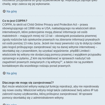
możliwość przypisania do grup użytkowników itp. Rejestracja zajmuje tylko
chwilę, więc zaleca się jej wykonanie.
Na górę
Co to jest COPPA?
COPPA, to skrót od Child Online Privacy and Protection Act – prawa
obowiązującego od 1998 roku w USA, nakładającego na właścicieli stron
internetowych, które potencjalnie mogą zbierać informacje od osób
małoletnich – mających mniej niż 13 lat – obowiązek posiadania pisemnej
zgody rodziców lub opiekunów prawnych na zbieranie informacji prywatnych
od osób poniżej 13 roku życia. Jeżeli nie masz pewności czy to dotyczy ciebie
jako kogoś próbującego zarejestrować się na danej witrynie internetowej –
skontaktuj się z prawnikiem, by uzyskać wyjaśnienie. phpBB Limited i
właściciele tej witryny nie dostarczają pomocy prawnej z wyjątkiem przypadku
opisanego w pytaniu „Z kim się kontaktować w sprawach nadużyć lub
zagadnień prawnych związanych z tą witryną?”, a także nie są punktem
kontaktowym dla wszelkiego rodzaju porad prawnych.
Na górę
Dlaczego nie mogę się zarejestrować?
Być może właściciel witryny wyłączył funkcję rejestracji, aby nie rejestrowały
się nowe osoby. Właściciel witryny mógł także zablokować twój adres IP lub
zabronił nazwy użytkownika, którą próbujesz zarejestrować. W sprawie
pomocy skontaktuj się z administratorem witryny.