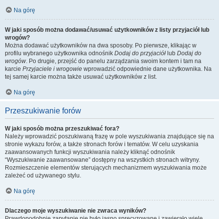
Na górę
W jaki sposób można dodawać/usuwać użytkowników z listy przyjaciół lub
wrogów?
Można dodawać użytkowników na dwa sposoby. Po pierwsze, klikając w
profilu wybranego użytkownika odnośnik
Dodaj do przyjaciół
lub
Dodaj do
wrogów
. Po drugie, przejść do panelu zarządzania swoim kontem i tam na
karcie
Przyjaciele i wrogowie
wprowadzić odpowiednie dane użytkownika. Na
tej samej karcie można także usuwać użytkowników z list.
Na górę
Przeszukiwanie forów
W jaki sposób można przeszukiwać fora?
Należy wprowadzić poszukiwaną frazę w pole wyszukiwania znajdujące się na
stronie wykazu forów, a także stronach forów i tematów. W celu uzyskania
zaawansowanych funkcji wyszukiwania należy kliknąć odnośnik
“Wyszukiwanie zaawansowane” dostępny na wszystkich stronach witryny.
Rozmieszczenie elementów sterujących mechanizmem wyszukiwania może
zależeć od używanego stylu.
Na górę
Dlaczego moje wyszukiwanie nie zwraca wyników?
Prawdopodobnie zapytanie nie było jasno sprecyzowane i zawierało wiele