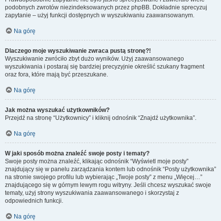
podobnych zwrotów niezindeksowanych przez phpBB. Dokładnie sprecyzuj
zapytanie – użyj funkcji dostępnych w wyszukiwaniu zaawansowanym.
Na górę
Dlaczego moje wyszukiwanie zwraca pustą stronę?!
Wyszukiwanie zwróciło zbyt dużo wyników. Użyj zaawansowanego
wyszukiwania i postaraj się bardziej precyzyjnie określić szukany fragment
oraz fora, które mają być przeszukane.
Na górę
Jak można wyszukać użytkowników?
Przejdź na stronę “Użytkownicy” i kliknij odnośnik “Znajdź użytkownika”.
Na górę
W jaki sposób można znaleźć swoje posty i tematy?
Swoje posty można znaleźć, klikając odnośnik “Wyświetl moje posty”
znajdujący się w panelu zarządzania kontem lub odnośnik “Posty użytkownika”
na stronie swojego profilu lub wybierając „Twoje posty” z menu „Więcej…”
znajdującego się w górnym lewym rogu witryny. Jeśli chcesz wyszukać swoje
tematy, użyj strony wyszukiwania zaawansowanego i skorzystaj z
odpowiednich funkcji.
Na górę