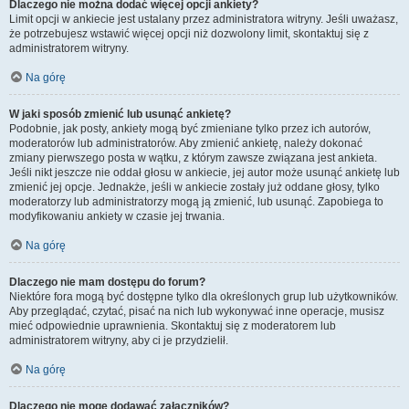
Dlaczego nie można dodać więcej opcji ankiety?
Limit opcji w ankiecie jest ustalany przez administratora witryny. Jeśli uważasz,
że potrzebujesz wstawić więcej opcji niż dozwolony limit, skontaktuj się z
administratorem witryny.
Na górę
W jaki sposób zmienić lub usunąć ankietę?
Podobnie, jak posty, ankiety mogą być zmieniane tylko przez ich autorów,
moderatorów lub administratorów. Aby zmienić ankietę, należy dokonać
zmiany pierwszego posta w wątku, z którym zawsze związana jest ankieta.
Jeśli nikt jeszcze nie oddał głosu w ankiecie, jej autor może usunąć ankietę lub
zmienić jej opcje. Jednakże, jeśli w ankiecie zostały już oddane głosy, tylko
moderatorzy lub administratorzy mogą ją zmienić, lub usunąć. Zapobiega to
modyfikowaniu ankiety w czasie jej trwania.
Na górę
Dlaczego nie mam dostępu do forum?
Niektóre fora mogą być dostępne tylko dla określonych grup lub użytkowników.
Aby przeglądać, czytać, pisać na nich lub wykonywać inne operacje, musisz
mieć odpowiednie uprawnienia. Skontaktuj się z moderatorem lub
administratorem witryny, aby ci je przydzielił.
Na górę
Dlaczego nie mogę dodawać załączników?