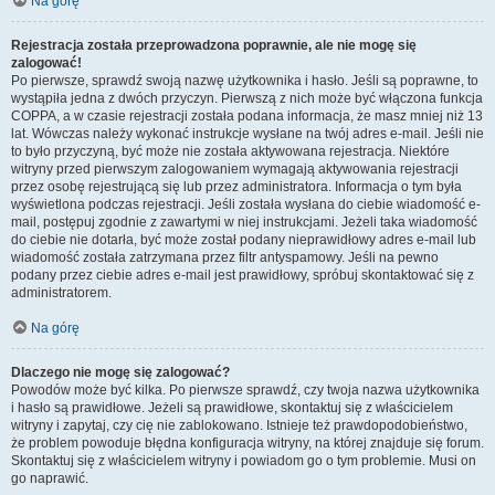
Na górę
Rejestracja została przeprowadzona poprawnie, ale nie mogę się
zalogować!
Po pierwsze, sprawdź swoją nazwę użytkownika i hasło. Jeśli są poprawne, to
wystąpiła jedna z dwóch przyczyn. Pierwszą z nich może być włączona funkcja
COPPA, a w czasie rejestracji została podana informacja, że masz mniej niż 13
lat. Wówczas należy wykonać instrukcje wysłane na twój adres e-mail. Jeśli nie
to było przyczyną, być może nie została aktywowana rejestracja. Niektóre
witryny przed pierwszym zalogowaniem wymagają aktywowania rejestracji
przez osobę rejestrującą się lub przez administratora. Informacja o tym była
wyświetlona podczas rejestracji. Jeśli została wysłana do ciebie wiadomość e-
mail, postępuj zgodnie z zawartymi w niej instrukcjami. Jeżeli taka wiadomość
do ciebie nie dotarła, być może został podany nieprawidłowy adres e-mail lub
wiadomość została zatrzymana przez filtr antyspamowy. Jeśli na pewno
podany przez ciebie adres e-mail jest prawidłowy, spróbuj skontaktować się z
administratorem.
Na górę
Dlaczego nie mogę się zalogować?
Powodów może być kilka. Po pierwsze sprawdź, czy twoja nazwa użytkownika
i hasło są prawidłowe. Jeżeli są prawidłowe, skontaktuj się z właścicielem
witryny i zapytaj, czy cię nie zablokowano. Istnieje też prawdopodobieństwo,
że problem powoduje błędna konfiguracja witryny, na której znajduje się forum.
Skontaktuj się z właścicielem witryny i powiadom go o tym problemie. Musi on
go naprawić.