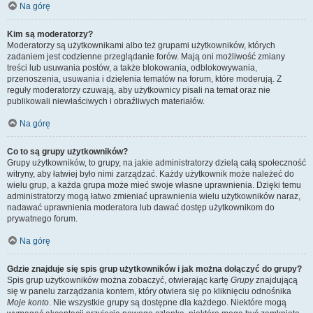
Na górę
Kim są moderatorzy?
Moderatorzy są użytkownikami albo też grupami użytkowników, których
zadaniem jest codzienne przeglądanie forów. Mają oni możliwość zmiany
treści lub usuwania postów, a także blokowania, odblokowywania,
przenoszenia, usuwania i dzielenia tematów na forum, które moderują. Z
reguły moderatorzy czuwają, aby użytkownicy pisali na temat oraz nie
publikowali niewłaściwych i obraźliwych materiałów.
Na górę
Co to są grupy użytkowników?
Grupy użytkowników, to grupy, na jakie administratorzy dzielą całą społeczność
witryny, aby łatwiej było nimi zarządzać. Każdy użytkownik może należeć do
wielu grup, a każda grupa może mieć swoje własne uprawnienia. Dzięki temu
administratorzy mogą łatwo zmieniać uprawnienia wielu użytkowników naraz,
nadawać uprawnienia moderatora lub dawać dostęp użytkownikom do
prywatnego forum.
Na górę
Gdzie znajduje się spis grup użytkowników i jak można dołączyć do grupy?
Spis grup użytkowników można zobaczyć, otwierając kartę
Grupy
znajdującą
się w panelu zarządzania kontem, który otwiera się po kliknięciu odnośnika
Moje konto
. Nie wszystkie grupy są dostępne dla każdego. Niektóre mogą