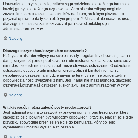
Uprawnienia dotyczące załączników są przydzielane dla każdego forum, dla
każdej grupy i dla każdego użytkownika. Administrator witryny mógł nie
zezwolić na zamieszczanie załączników na forum, na którym piszesz lub
przyznał uprawnienia tylko niektórym grupom. Jeśli nadal nie masz jasności,
dlaczego nie możesz zamieszczać załączników, skontaktuj się z
administratorem witryny.
Na górę
Dlaczego otrzymałem/otrzymałam ostrzeżenie?
Każdy administrator witryny ma swoje zasady i regulaminy obowiązujące na
danej witrynie. Są one opublikowane i administrator zaleca zapoznanie się z
nimi. Jeśli ktoś ich nie przestrzegał, może otrzymać ostrzeżenie. O udzieleniu
ostrzeżenia decyduje administrator witryny. phpBB Limited nie ma nic
wspólnego z ostrzeżeniami udzielanymi na tej witrynie i nie ponosi żadnej
odpowiedzialności związanej z nimi. Jeśli nadal nie masz jasności, dlaczego
otrzymałeś/otrzymałaś ostrzeżenie, skontaktuj się z administratorem witryny.
Na górę
W jaki sposób można zgłosić posty moderatorowi?
Jeśli administrator na to zezwolił, w prawym górnym rogu treści posta, który
chcesz zgłosić, powinien być widoczny odpowiedni przycisk. Naciśnięcie tego
przycisku spowoduje przeniesienie cię do formularza, który po jego
wypełnieniu umożliwi wysłanie zgłoszenia.
Na górę