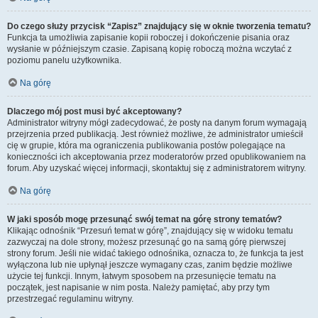
Do czego służy przycisk “Zapisz” znajdujący się w oknie tworzenia tematu?
Funkcja ta umożliwia zapisanie kopii roboczej i dokończenie pisania oraz
wysłanie w późniejszym czasie. Zapisaną kopię roboczą można wczytać z
poziomu panelu użytkownika.
Na górę
Dlaczego mój post musi być akceptowany?
Administrator witryny mógł zadecydować, że posty na danym forum wymagają
przejrzenia przed publikacją. Jest również możliwe, że administrator umieścił
cię w grupie, która ma ograniczenia publikowania postów polegające na
konieczności ich akceptowania przez moderatorów przed opublikowaniem na
forum. Aby uzyskać więcej informacji, skontaktuj się z administratorem witryny.
Na górę
W jaki sposób mogę przesunąć swój temat na górę strony tematów?
Klikając odnośnik “Przesuń temat w górę”, znajdujący się w widoku tematu
zazwyczaj na dole strony, możesz przesunąć go na samą górę pierwszej
strony forum. Jeśli nie widać takiego odnośnika, oznacza to, że funkcja ta jest
wyłączona lub nie upłynął jeszcze wymagany czas, zanim będzie możliwe
użycie tej funkcji. Innym, łatwym sposobem na przesunięcie tematu na
początek, jest napisanie w nim posta. Należy pamiętać, aby przy tym
przestrzegać regulaminu witryny.