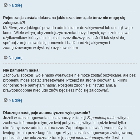
Na górę
Rejestracja została dokonana jakiś czas temu, ale teraz nie mogę się
zalogować?!
Możliwe, że z jakiegoś powodu administrator dezaktywował lub usunął twoje
konto. Wiele witryn, aby zmniejszyć rozmiar bazy danych, cyklicznie usuwa
użytkowników, którzy nic nie pisali przez dłuższy czas. Jeśli tak się stało,
spróbuj zarejestrować się ponownie i bądź bardziej aktywnym i
zaangażowanym w dyskusje użytkownikiem.
Na górę
Nie pamiętam hasła!
Zachowaj spokój! Twoje hasło wprawdzie nie może zostać odzyskane, ale bez
problemu może zostać zresetowane. Przejdź na stronę logowania i kliknij
odnośnik “Nie pamiętam hasła”. Postępuj zgodnie z instrukcjami, a
prawdopodobnie niedługo znów będziesz móc się zalogować.
Na górę
Dlaczego następuje automatyczne wylogowanie?
Jeżeli w czasie logowania nie zaznaczysz funkcji
Zapamiętaj mnie
, witryna
zachowa informację o tym, że twój pobyt na tej witrynie będzie trwał tylko
określony przez administratora czas. Zapobiega to niewłaściwemu użyciu
twojego konta przez kogoś innego. Aby pozostać zalogowanym/zalogowaną,
podczas logowania zaznacz funkcję
Loguj mnie automatycznie
. Jest to