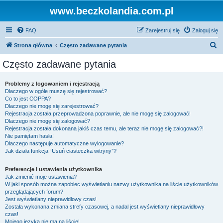
www.beczkolandia.com.pl
FAQ
Zarejestruj się
Zaloguj się
S
Strona główna
Często zadawane pytania
z
Często zadawane pytania
u
k
Problemy z logowaniem i rejestracją
Dlaczego w ogóle muszę się rejestrować?
a
Co to jest COPPA?
j
Dlaczego nie mogę się zarejestrować?
Rejestracja została przeprowadzona poprawnie, ale nie mogę się zalogować!
Dlaczego nie mogę się zalogować?
Rejestracja została dokonana jakiś czas temu, ale teraz nie mogę się zalogować?!
Nie pamiętam hasła!
Dlaczego następuje automatyczne wylogowanie?
Jak działa funkcja “Usuń ciasteczka witryny”?
Preferencje i ustawienia użytkownika
Jak zmienić moje ustawienia?
W jaki sposób można zapobiec wyświetlaniu nazwy użytkownika na liście użytkowników
przeglądających forum?
Jest wyświetlany nieprawidłowy czas!
Została wykonana zmiana strefy czasowej, a nadal jest wyświetlany nieprawidłowy
czas!
Mojego języka nie ma na liście!